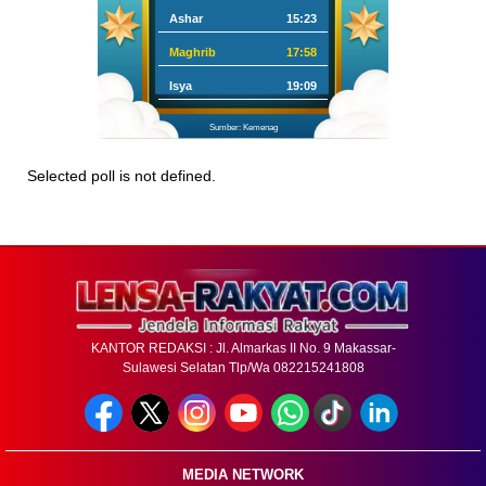
Ashar
15:23
Maghrib
17:58
Isya
19:09
Sumber: Kemenag
Selected poll is not defined.
KANTOR REDAKSI : Jl. Almarkas II No. 9 Makassar-
Sulawesi Selatan Tlp/Wa 082215241808
MEDIA NETWORK