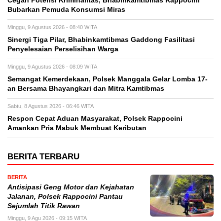
Cegah Potensi Kriminalitas, Bhabinkamtibmas Rappocini
Bubarkan Pemuda Konsumsi Miras
Minggu, 9 Agustus 2026 - 08:40 WITA
Sinergi Tiga Pilar, Bhabinkamtibmas Gaddong Fasilitasi
Penyelesaian Perselisihan Warga
Minggu, 9 Agustus 2026 - 08:09 WITA
Semangat Kemerdekaan, Polsek Manggala Gelar Lomba 17-
an Bersama Bhayangkari dan Mitra Kamtibmas
Sabtu, 8 Agustus 2026 - 06:46 WITA
Respon Cepat Aduan Masyarakat, Polsek Rappocini
Amankan Pria Mabuk Membuat Keributan
BERITA TERBARU
BERITA
Antisipasi Geng Motor dan Kejahatan
Jalanan, Polsek Rappocini Pantau
Sejumlah Titik Rawan
Minggu, 9 Agu 2026 - 09:15 WITA