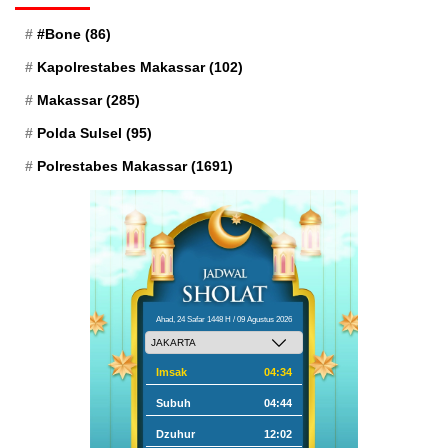
#Bone
(86)
Kapolrestabes Makassar
(102)
Makassar
(285)
Polda Sulsel
(95)
Polrestabes Makassar
(1691)
Ahad, 24 Safar 1448 H / 09 Agustus 2026
Imsak
04:34
Subuh
04:44
Dzuhur
12:02