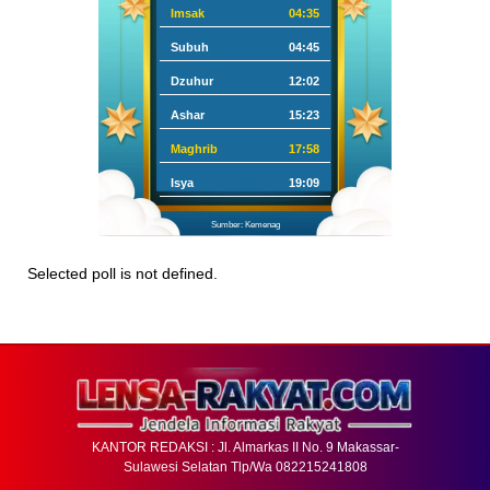
Imsak
04:35
Subuh
04:45
Dzuhur
12:02
Ashar
15:23
Maghrib
17:58
Isya
19:09
Sumber: Kemenag
Selected poll is not defined.
KANTOR REDAKSI : Jl. Almarkas II No. 9 Makassar-
Sulawesi Selatan Tlp/Wa 082215241808