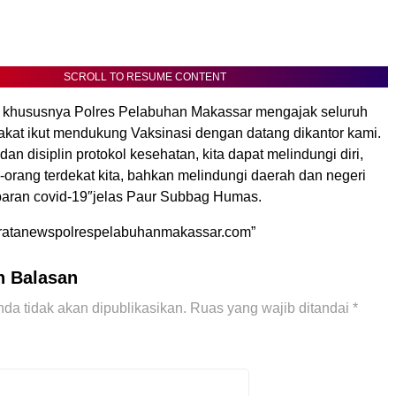
SCROLL TO RESUME CONTENT
ri khususnya Polres Pelabuhan Makassar mengajak seluruh
akat ikut mendukung Vaksinasi dengan datang dikantor kami.
an disiplin protokol kesehatan, kita dapat melindungi diri,
-orang terdekat kita, bahkan melindungi daerah dan negeri
ebaran covid-19″jelas Paur Subbag Humas.
tribratanewspolrespelabuhanmakassar.com”
n Balasan
da tidak akan dipublikasikan.
Ruas yang wajib ditandai
*