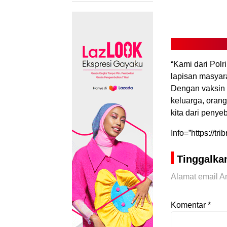
“Kami dari Pol
lapisan masyar
Dengan vaksin d
keluarga, orang
kita dari peny
Info=”https://
Tinggalka
Alamat email An
Komentar
*