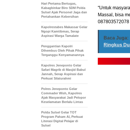
Hari Pertama Bertugas,
“Untuk masyara
Kabagbinkar Biro SDM Polda
Sulsel Ajak Personel Jaga dan
Massal, bisa m
Pertahankan Kebersihan
087803572078 
Kapolrestabes Makassar Gelar
Ngopi Kamtibmas, Serap
Aspirasi Warga Tamalate
Baca Juga:
Ringkus Du
Penggantian Kapolri
Dihembus Oleh Pihak Pihak
Terganggu Kenyamanannya
Kapolres Jeneponto Gelar
Safari Magrib di Masjid Babul
Jannah, Serap Aspirasi dan
Perkuat Silaturahmi
Polres Jeneponto Gelar
Commader Wish, Kapolres
Ajak Masyarakat Jadi Pelopor
Keselamatan Berlalu Lintas
Polda Sulsel Gelar TOT
Program Paham AI, Perkuat
Literasi Digital Pelajar di
Sulsel