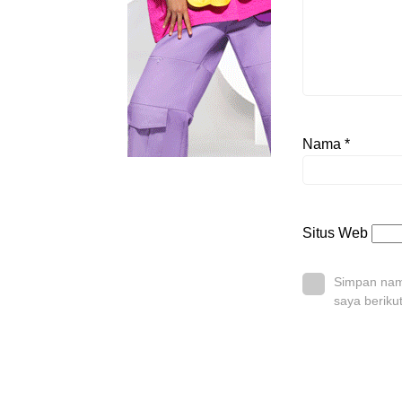
Nama
*
Situs Web
Simpan nama
saya beriku