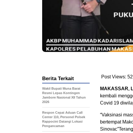
Post Views:
52
Berita Terkait
MAKASSAR, L
Wakil Bupati Muna Barat
Resmi Lepas Kontingen
kembali mengg
Jambore Nasional XII Tahun
2026
Covid 19 diwil
Respon Cepat Aduan Call
“Vaksinasi mass
Center 110, Personel Polsek
bertempat Mak
Rappocini Datangi Lokasi
Pengancaman
Sinovac”Teran