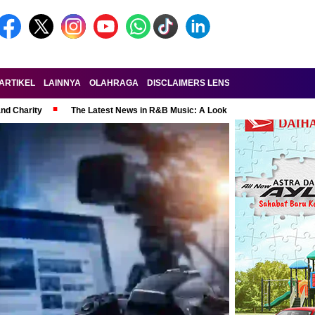
ARTIKEL
LAINNYA
OLAHRAGA
DISCLAIMERS LENSA-RAKYAT.COM
KE
and Charity
The Latest News in R&B Music: A Look at Super Bowl Perform