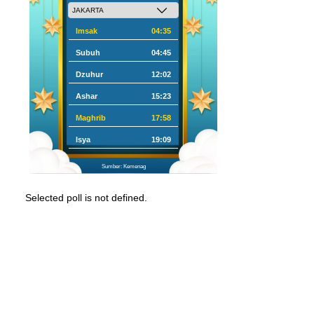
Imsak
04:35
Subuh
04:45
Dzuhur
12:02
Ashar
15:23
Maghrib
17:58
Isya
19:09
Sumber: Kemenag
Selected poll is not defined.