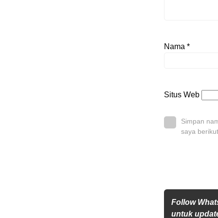
Nama
*
Situs Web
Simpan nama
saya beriku
Follow What
untuk update