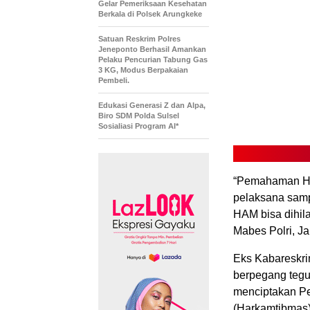
Gelar Pemeriksaan Kesehatan
Berkala di Polsek Arungkeke
Satuan Reskrim Polres
Jeneponto Berhasil Amankan
Pelaku Pencurian Tabung Gas
3 KG, Modus Berpakaian
Pembeli.
Edukasi Generasi Z dan Alpa,
Biro SDM Polda Sulsel
Sosialiasi Program AI*
“Pemahaman HAM
pelaksana samp
HAM bisa dihil
Mabes Polri, Ja
Eks Kabareskri
berpegang teg
menciptakan P
(Harkamtibmas)