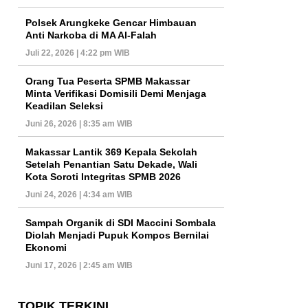
Polsek Arungkeke Gencar Himbauan
Anti Narkoba di MA Al-Falah
Juli 22, 2026 | 4:22 pm WIB
Orang Tua Peserta SPMB Makassar
Minta Verifikasi Domisili Demi Menjaga
Keadilan Seleksi
Juni 26, 2026 | 8:35 am WIB
Makassar Lantik 369 Kepala Sekolah
Setelah Penantian Satu Dekade, Wali
Kota Soroti Integritas SPMB 2026
Juni 24, 2026 | 4:34 am WIB
Sampah Organik di SDI Maccini Sombala
Diolah Menjadi Pupuk Kompos Bernilai
Ekonomi
Juni 17, 2026 | 2:45 am WIB
TOPIK TERKINI