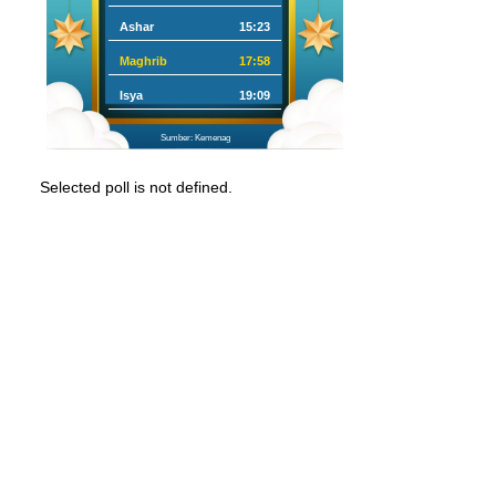
Ashar
15:23
Maghrib
17:58
Isya
19:09
Sumber: Kemenag
Selected poll is not defined.