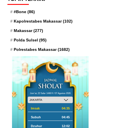
#Bone
(86)
Kapolrestabes Makassar
(102)
Makassar
(277)
Polda Sulsel
(95)
Polrestabes Makassar
(1682)
Jum'at, 22 Safar 1448 H / 07 Agustus 2026
Imsak
04:35
Subuh
04:45
Dzuhur
12:02