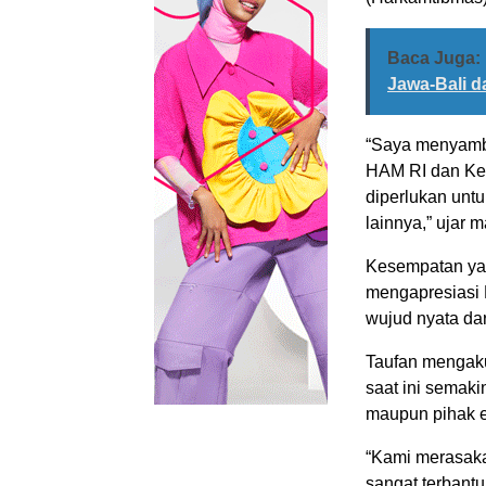
Baca Juga:
Jawa-Bali d
“Saya menyamb
HAM RI dan Kep
diperlukan untu
lainnya,” ujar 
Kesempatan ya
mengapresiasi 
wujud nyata dar
Taufan mengaku
saat ini semak
maupun pihak e
“Kami merasaka
sangat terbantu