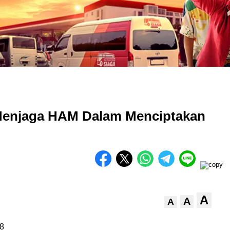
Menjaga HAM Dalam Menciptakan
A
A
A
8