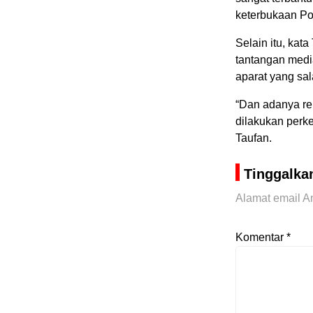
keterbukaan Pol
Selain itu, kat
tantangan medi
aparat yang sa
“Dan adanya re
dilakukan perk
Taufan.
Tinggalka
Alamat email An
Komentar
*