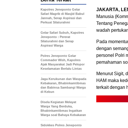
JAKARTA, LE
Kapolres Jeneponto Gelar
Safari Magrib di Masjid Babul
Manusia (Komn
Jannah, Serap Aspirasi dan
Perkuat Silaturahmi
Tentang Penega
wadah pertukara
Gelar Safari Subuh, Kapolres
Jeneponto : Pererat
Pada momentum 
Silaturahmi dan Serap
Aspirasi Warga
dengan semanga
personel Polri 
Polres Jeneponto Gelar
Commader Wish, Kapolres
pemahaman soa
Ajak Masyarakat Jadi Pelopor
Keselamatan Berlalu Lintas
Menurut Sigit,
Jaga Kerukunan dan Waspada
HAM maka kedep
Kebakaran, Bhabinkamtibmas
terkait dengan h
dan Babinsa Sambangi Warga
di Kebun
Disela Kegiatan Melayat
Warga Yang Berduka,
Bhabinkamtibmas Ingatkan
Warga soal Bahaya Kebakaran
Sidokkes Polres Jeneponto