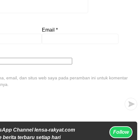
Email
*
, email, dan situs web saya pada peramban ini untuk komentar
tnya.
sApp Channel lensa-rakyat.com
Follow
 berita terbaru setiap hari