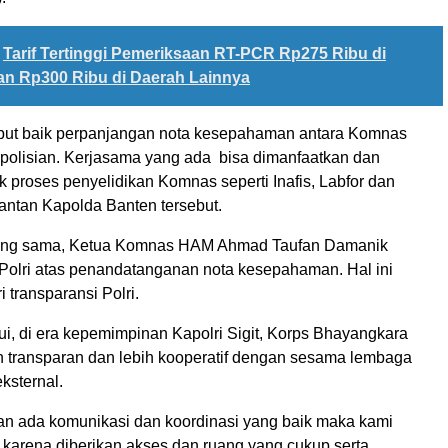
Tarif Tertinggi Pemeriksaan RT-PCR Rp275 Ribu di
an Rp300 Ribu di Daerah Lainnya
ut baik perpanjangan nota kesepahaman antara Komnas
olisian. Kerjasama yang ada bisa dimanfaatkan dan
k proses penyelidikan Komnas seperti Inafis, Labfor dan
mantan Kapolda Banten tersebut.
ng sama, Ketua Komnas HAM Ahmad Taufan Damanik
Polri atas penandatanganan nota kesepahaman. Hal ini
i transparansi Polri.
i, di era kepemimpinan Kapolri Sigit, Korps Bhayangkara
in transparan dan lebih kooperatif dengan sesama lembaga
ksternal.
n ada komunikasi dan koordinasi yang baik maka kami
 karena diberikan akses dan ruang yang cukup serta