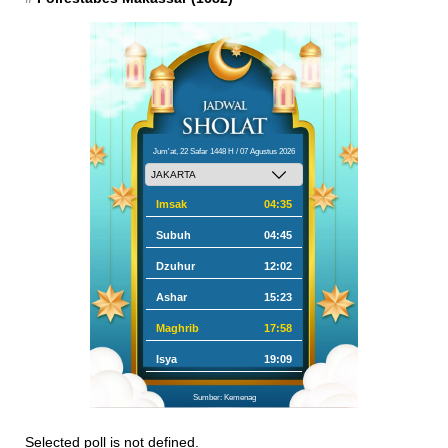
Jum'at, 22 Safar 1448 H / 07 Agustus 2026
Imsak
04:35
Subuh
04:45
Dzuhur
12:02
Ashar
15:23
Maghrib
17:58
Isya
19:09
Sumber: Kemenag
Selected poll is not defined.