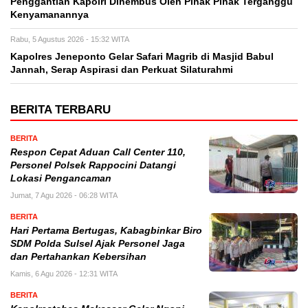
Penggantian Kapolri Dihembus Oleh Pihak Pihak Terganggu
Kenyamanannya
Rabu, 5 Agustus 2026 - 15:32 WITA
Kapolres Jeneponto Gelar Safari Magrib di Masjid Babul
Jannah, Serap Aspirasi dan Perkuat Silaturahmi
BERITA TERBARU
BERITA
Respon Cepat Aduan Call Center 110,
Personel Polsek Rappocini Datangi
Lokasi Pengancaman
Jumat, 7 Agu 2026 - 06:28 WITA
BERITA
Hari Pertama Bertugas, Kabagbinkar Biro
SDM Polda Sulsel Ajak Personel Jaga
dan Pertahankan Kebersihan
Kamis, 6 Agu 2026 - 12:31 WITA
BERITA