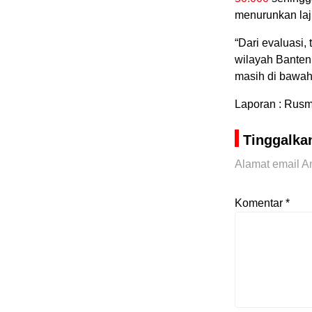
menurunkan la
“Dari evaluasi,
wilayah Banten
masih di bawah
Laporan : Rus
Tinggalka
Alamat email An
Komentar
*