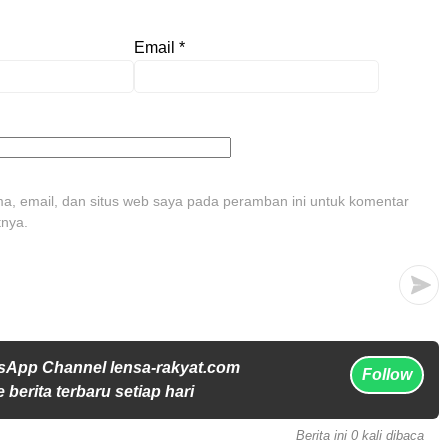
Email
*
, email, dan situs web saya pada peramban ini untuk komentar
tnya.
sApp Channel lensa-rakyat.com
Follow
 berita terbaru setiap hari
Berita ini 0 kali dibaca