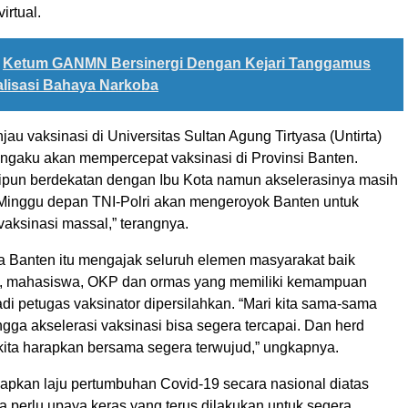
irtual.
Ketum GANMN Bersinergi Dengan Kejari Tanggamus
alisasi Bahaya Narkoba
njau vaksinasi di Universitas Sultan Agung Tirtyasa (Untirta)
ngaku akan mempercepat vaksinasi di Provinsi Banten.
pun berdekatan dengan Ibu Kota namun akselerasinya masih
Minggu depan TNI-Polri akan mengeroyok Banten untuk
aksinasi massal,” terangnya.
 Banten itu mengajak seluruh elemen masyarakat baik
is, mahasiswa, OKP dan ormas yang memiliki kemampuan
di petugas vaksinator dipersilahkan. “Mari kita sama-sama
ngga akselerasi vaksinasi bisa segera tercapai. Dan herd
kita harapkan bersama segera terwujud,” ungkapnya.
apkan laju pertumbuhan Covid-19 secara nasional diatas
 perlu upaya keras yang terus dilakukan untuk segera