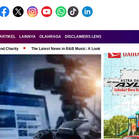
ARTIKEL
LAINNYA
OLAHRAGA
DISCLAIMERS LENSA-RAKYAT.COM
KE
and Charity
The Latest News in R&B Music: A Look at Super Bowl Perform