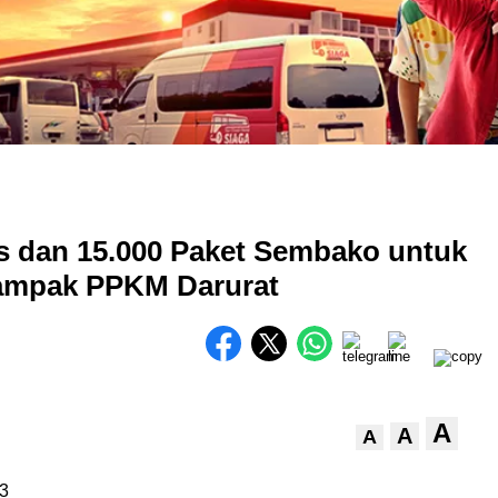
as dan 15.000 Paket Sembako untuk
dampak PPKM Darurat
A
A
A
3