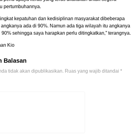
ju pertumbuhannya.
 tingkat kepatuhan dan kedisiplinan masyarakat dibeberapa
 angkanya ada di 90%. Namun ada tiga wilayah itu angkanya
 90% sehingga saya harapkan perlu ditingkatkan,” terangnya.
man Kio
n Balasan
da tidak akan dipublikasikan.
Ruas yang wajib ditandai
*