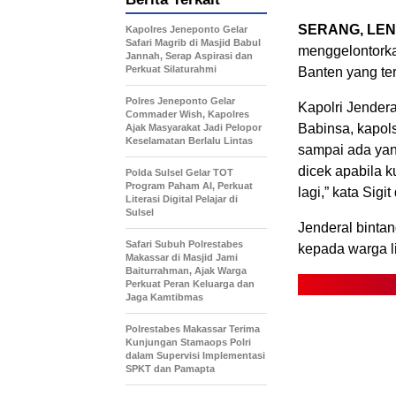
SERANG, LEN
Kapolres Jeneponto Gelar
Safari Magrib di Masjid Babul
menggelontorka
Jannah, Serap Aspirasi dan
Perkuat Silaturahmi
Banten yang te
Polres Jeneponto Gelar
Kapolri Jender
Commader Wish, Kapolres
Babinsa, kapol
Ajak Masyarakat Jadi Pelopor
Keselamatan Berlalu Lintas
sampai ada yang
dicek apabila k
Polda Sulsel Gelar TOT
Program Paham AI, Perkuat
lagi,” kata Sigi
Literasi Digital Pelajar di
Sulsel
Jenderal binta
Safari Subuh Polrestabes
kepada warga l
Makassar di Masjid Jami
Baiturrahman, Ajak Warga
Perkuat Peran Keluarga dan
Jaga Kamtibmas
Polrestabes Makassar Terima
Kunjungan Stamaops Polri
dalam Supervisi Implementasi
SPKT dan Pamapta