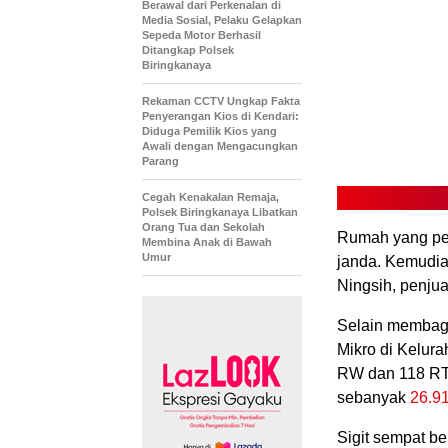
Berawal dari Perkenalan di
Media Sosial, Pelaku Gelapkan
Sepeda Motor Berhasil
Ditangkap Polsek
Biringkanaya
Rekaman CCTV Ungkap Fakta
Penyerangan Kios di Kendari:
Diduga Pemilik Kios yang
Awali dengan Mengacungkan
Parang
Cegah Kenakalan Remaja,
Polsek Biringkanaya Libatkan
Orang Tua dan Sekolah
Rumah yang per
Membina Anak di Bawah
Umur
janda. Kemudia
Ningsih, penjua
Selain membag
Mikro di Kelurah
RW dan 118 RT
sebanyak
26.9
Sigit sempat b