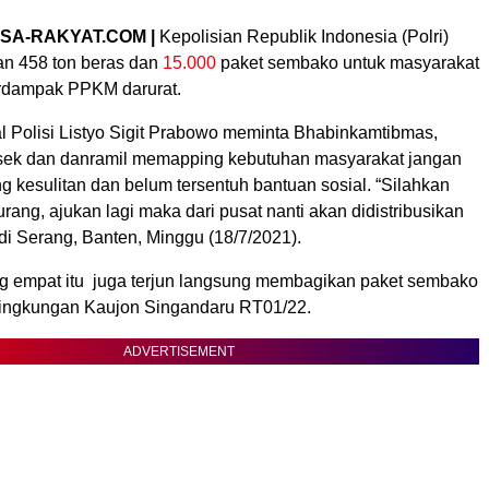
SA-RAKYAT.COM |
Kepolisian Republik Indonesia (Polri)
n 458 ton beras dan
15.000
paket sembako untuk masyarakat
rdampak PPKM darurat.
al Polisi Listyo Sigit Prabowo meminta Bhabinkamtibmas,
sek dan danramil memapping kebutuhan masyarakat jangan
 kesulitan dan belum tersentuh bantuan sosial. “Silahkan
urang, ajukan lagi maka dari pusat nanti akan didistribusikan
t di Serang, Banten, Minggu (18/7/2021).
ng empat itu juga terjun langsung membagikan paket sembako
ingkungan Kaujon Singandaru RT01/22.
ADVERTISEMENT