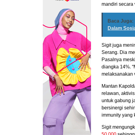
mandiri secara v
Baca Juga:
Dalam Sosi
Sigit juga meni
Serang. Dia me
Pasalnya meski
diangka 14%. “
melaksanakan v
Mantan Kapolda
relawan, aktiv
untuk gabung ja
bersinergi sehi
immunity yang 
Sigit mengungk
50.000
sehingga