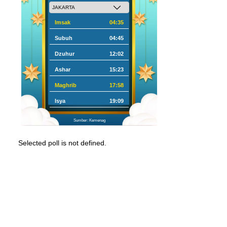
Imsak
04:35
Subuh
04:45
Dzuhur
12:02
Ashar
15:23
Maghrib
17:58
Isya
19:09
Sumber: Kemenag
Selected poll is not defined.