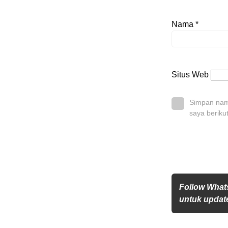
Nama
*
Situs Web
Simpan nama
saya beriku
Follow What
untuk update