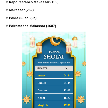
Kapolrestabes Makassar
(102)
Makassar
(282)
Polda Sulsel
(95)
Polrestabes Makassar
(1687)
Ahad, 24 Safar 1448 H / 09 Agustus 2026
Imsak
04:34
Subuh
04:44
Dzuhur
12:02
Ashar
15:23
Maghrib
17:58