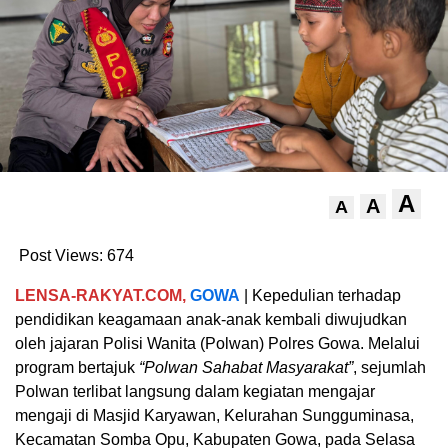
A
A
A
Post Views:
674
LENSA-RAKYAT.COM,
GOWA
| Kepedulian terhadap
pendidikan keagamaan anak-anak kembali diwujudkan
oleh jajaran Polisi Wanita (Polwan) Polres Gowa. Melalui
program bertajuk
“Polwan Sahabat Masyarakat”
, sejumlah
Polwan terlibat langsung dalam kegiatan mengajar
mengaji di Masjid Karyawan, Kelurahan Sungguminasa,
Kecamatan Somba Opu, Kabupaten Gowa, pada Selasa