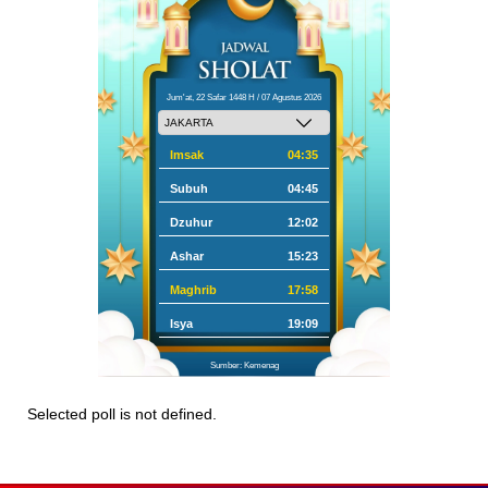
Jum'at, 22 Safar 1448 H / 07 Agustus 2026
Imsak
04:35
Subuh
04:45
Dzuhur
12:02
Ashar
15:23
Maghrib
17:58
Isya
19:09
Sumber: Kemenag
Selected poll is not defined.