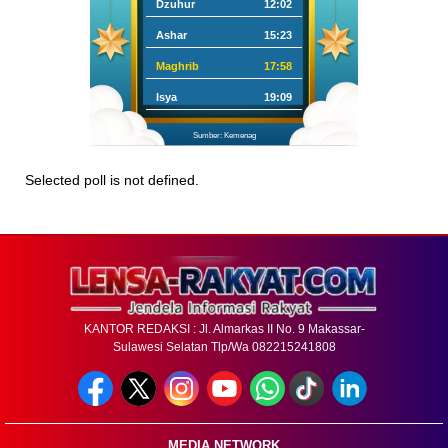
Dzuhur
12:02
Ashar
15:23
Maghrib
17:58
Isya
19:09
Sumber: Kemenag
Selected poll is not defined.
KANTOR REDAKSI : Jl. Almarkas II No. 9 Makassar-
Sulawesi Selatan Tlp/Wa 082215241808
MEDIA NETWORK