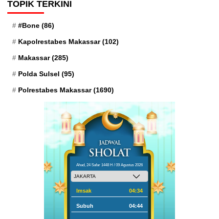
TOPIK TERKINI
#Bone
(86)
Kapolrestabes Makassar
(102)
Makassar
(285)
Polda Sulsel
(95)
Polrestabes Makassar
(1690)
Ahad, 24 Safar 1448 H / 09 Agustus 2026
Imsak
04:34
Subuh
04:44