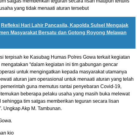
 tim satgas memberikan teguran secara lisan maupun tertulis
usaha yang tidak menaati aturan tersebut
Refleksi Hari Lahir Pancasila, Kapolda Sulsel Mengajak
emen Masyarakat Bersatu dan Gotong Royong Melawan
asi terpisah ke Kasubag Humas Polres Gowa terkait kegiatan
 mengatakan “dalam kegiatan ini tim gabungan gencar
operasi untuk mengingatkan kepada masyarakat utamanya
ewati aturan jam operasional untuk menaati aturan yang telah
h pemerintah guna memutus rantai penyebaran Covid-19,
itemukan beberapa pelaku usaha yang masih buka melewat
l sehingga tim satgas memberikan teguran secara lisan
”. Ungkap Akp M. Tambunan.
Gowa.
an kio