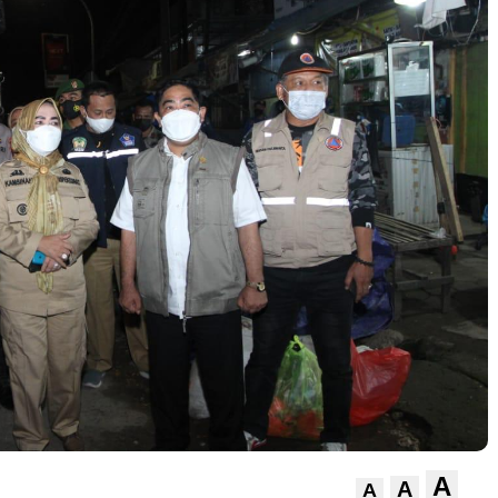
A
A
A