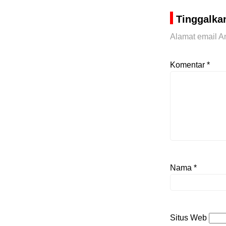
Tinggalka
Alamat email An
Komentar
*
Nama
*
Situs Web