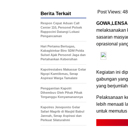
Post Views:
48
Berita Terkait
GOWA,LENSA
Respon Cepat Aduan Call
Center 110, Personel Polsek
melaksanakan k
Rappocini Datangi Lokasi
Pengancaman
sasaran masyar
oprasional yang
Hari Pertama Bertugas,
Kabagbinkar Biro SDM Polda
Sulsel Ajak Personel Jaga dan
Pertahankan Kebersihan
Kapolrestabes Makassar Gelar
Kegiatan ini d
Ngopi Kamtibmas, Serap
Aspirasi Warga Tamalate
gabungan yang t
yang berjumlah 
Penggantian Kapolri
Dihembus Oleh Pihak Pihak
Pelaksanaan ke
Terganggu Kenyamanannya
lebih menaati l
Kapolres Jeneponto Gelar
untuk memutus 
Safari Magrib di Masjid Babul
Jannah, Serap Aspirasi dan
Perkuat Silaturahmi