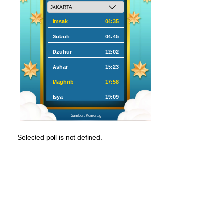
Imsak
04:35
Subuh
04:45
Dzuhur
12:02
Ashar
15:23
Maghrib
17:58
Isya
19:09
Sumber: Kemenag
Selected poll is not defined.