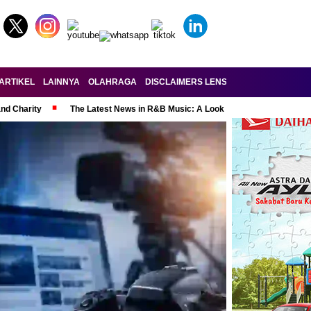
ARTIKEL
LAINNYA
OLAHRAGA
DISCLAIMERS LENSA-RAKYAT.COM
KE
and Charity
The Latest News in R&B Music: A Look at Super Bowl Perform