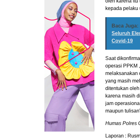
oleh karena itu
kepada pelaku 
Baca Juga:
Seluruh El
Covid-19
Saat dikonfirm
operasi PPKM ,
melaksanakan 
yang masih mel
ditentukan ole
karena masih d
jam operasiona
maupun tulisan
Humas Polres 
Laporan : Rusm