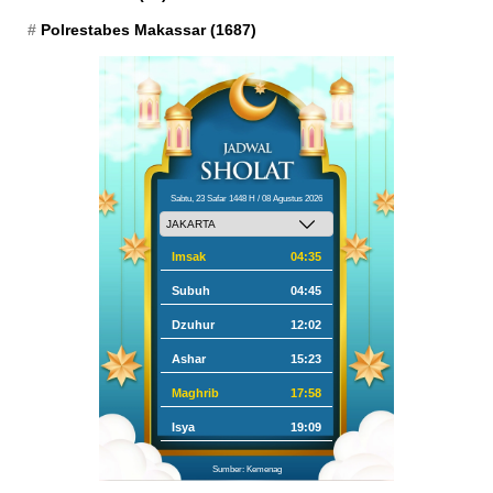
Polrestabes Makassar
(1687)
Sabtu, 23 Safar 1448 H / 08 Agustus 2026
Imsak
04:35
Subuh
04:45
Dzuhur
12:02
Ashar
15:23
Maghrib
17:58
Isya
19:09
Sumber: Kemenag