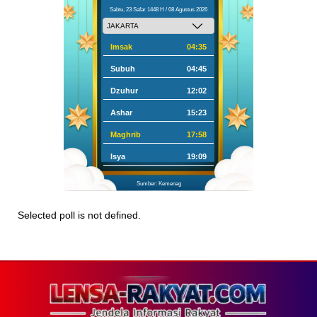
Sabtu, 23 Safar 1448 H / 08 Agustus 2026
Imsak
04:35
Subuh
04:45
Dzuhur
12:02
Ashar
15:23
Maghrib
17:58
Isya
19:09
Sumber: Kemenag
Selected poll is not defined.