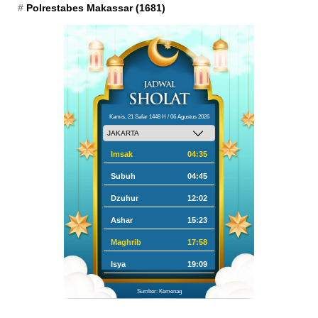
Polrestabes Makassar
(1681)
Kamis, 21 Safar 1448 H / 06 Agustus 2026
Imsak
04:35
Subuh
04:45
Dzuhur
12:02
Ashar
15:23
Maghrib
17:58
Isya
19:09
Sumber: Kemenag