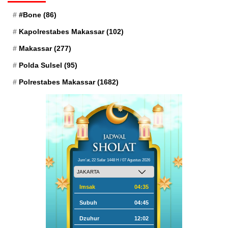
#Bone
(86)
Kapolrestabes Makassar
(102)
Makassar
(277)
Polda Sulsel
(95)
Polrestabes Makassar
(1682)
Jum'at, 22 Safar 1448 H / 07 Agustus 2026
Imsak
04:35
Subuh
04:45
Dzuhur
12:02