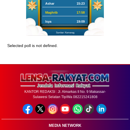
Ashar
15:23
Maghrib
17:58
Isya
19:09
Sumber: Kemenag
Selected poll is not defined.
KANTOR REDAKSI : Jl. Almarkas II No. 9 Makassar-
Sulawesi Selatan Tlp/Wa 082215241808
MEDIA NETWORK