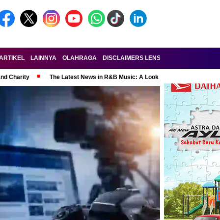
ARTIKEL
LAINNYA
OLAHRAGA
DISCLAIMERS LENSA-RAKYAT.COM
KE
and Charity
The Latest News in R&B Music: A Look at Super Bowl Perform