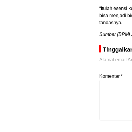
“Itulah esensi
bisa menjadi bi
tandasnya.
Sumber (BPMI 
Tinggalka
Alamat email An
Komentar
*