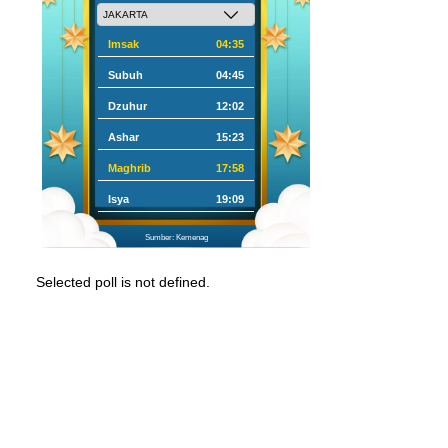
Imsak
04:35
Subuh
04:45
Dzuhur
12:02
Ashar
15:23
Maghrib
17:58
Isya
19:09
Sumber: Kemenag
Selected poll is not defined.