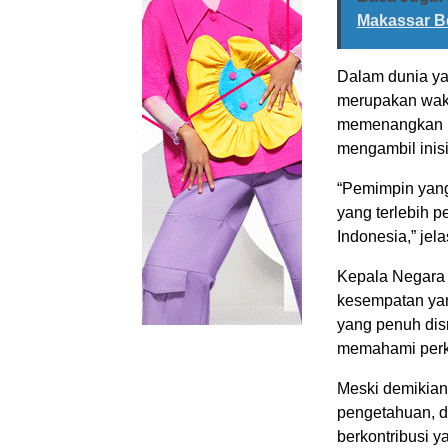
Makassar B
Dalam dunia ya
merupakan wak
memenangkan k
mengambil inisia
“Pemimpin yang 
yang terlebih p
Indonesia,” jel
Kepala Negara
kesempatan yan
yang penuh dis
memahami perk
Meski demikian,
pengetahuan, d
berkontribusi 