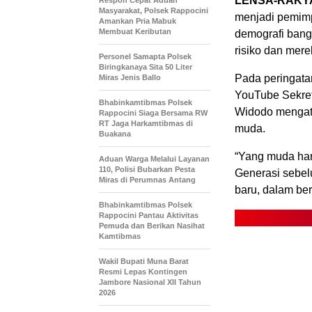
LENSA-RAKYA
Respon Cepat Aduan
Masyarakat, Polsek Rappocini
menjadi pemimp
Amankan Pria Mabuk
Membuat Keributan
demografi bang
risiko dan mere
Personel Samapta Polsek
Biringkanaya Sita 50 Liter
Pada peringata
Miras Jenis Ballo
YouTube Sekret
Bhabinkamtibmas Polsek
Widodo mengata
Rappocini Siaga Bersama RW
RT Jaga Harkamtibmas di
muda.
Buakana
“Yang muda haru
Aduan Warga Melalui Layanan
110, Polisi Bubarkan Pesta
Generasi sebel
Miras di Perumnas Antang
baru, dalam ber
Bhabinkamtibmas Polsek
Rappocini Pantau Aktivitas
Pemuda dan Berikan Nasihat
Kamtibmas
Wakil Bupati Muna Barat
Resmi Lepas Kontingen
Jambore Nasional XII Tahun
2026