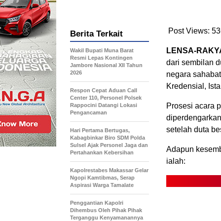
Post Views:
53
Berita Terkait
LENSA-RAKYA
Wakil Bupati Muna Barat
Resmi Lepas Kontingen
dari sembilan 
Jambore Nasional XII Tahun
2026
negara sahabat
Kredensial, Ist
Respon Cepat Aduan Call
Center 110, Personel Polsek
Prosesi acara 
Rappocini Datangi Lokasi
Pengancaman
diperdengarkan
setelah duta be
Hari Pertama Bertugas,
Kabagbinkar Biro SDM Polda
Sulsel Ajak Personel Jaga dan
Adapun kesembi
Pertahankan Kebersihan
ialah:
Kapolrestabes Makassar Gelar
Ngopi Kamtibmas, Serap
Aspirasi Warga Tamalate
Penggantian Kapolri
Dihembus Oleh Pihak Pihak
Terganggu Kenyamanannya