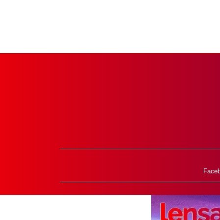
Face
HOME
REDAKSI
KODE ETIK