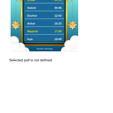
Imsak
04:35
Subuh
04:45
Dzuhur
12:02
Ashar
15:23
Maghrib
17:58
Isya
19:09
Sumber: Kemenag
Selected poll is not defined.