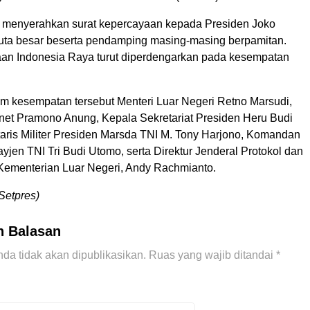
i menyerahkan surat kepercayaan kepada Presiden Joko
uta besar beserta pendamping masing-masing berpamitan.
n Indonesia Raya turut diperdengarkan pada kesempatan
lam kesempatan tersebut Menteri Luar Negeri Retno Marsudi,
inet Pramono Anung, Kepala Sekretariat Presiden Heru Budi
taris Militer Presiden Marsda TNI M. Tony Harjono, Komandan
jen TNI Tri Budi Utomo, serta Direktur Jenderal Protokol dan
ementerian Luar Negeri, Andy Rachmianto.
Setpres)
n Balasan
da tidak akan dipublikasikan.
Ruas yang wajib ditandai
*