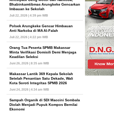
Bhabinkamtibmas Arungkeke Gencarkan
Imbauan ke Sekolah
Juli 22, 2026 | 4:39 pm WIB
Polsek Arungkeke Gencar Himbauan
Anti Narkoba di MA Al-Falah
Juli 22, 2026 | 4:22 pm WIB
Orang Tua Peserta SPMB Makassar
Minta Verifikasi Domisili Demi Menjaga
Keadilan Seleksi
Juni 26, 2026 | 8:35 am WIB
Makassar Lantik 369 Kepala Sekolah
Setelah Penantian Satu Dekade, Wali
Kota Soroti Integritas SPMB 2026
Juni 24, 2026 | 4:34 am WIB
Sampah Organik di SDI Maccini Sombala
Diolah Menjadi Pupuk Kompos Bernilai
Ekonomi