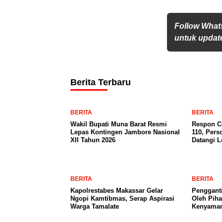
Follow What
untuk update
Berita Terbaru
BERITA
BERITA
Wakil Bupati Muna Barat Resmi
Respon Ce
Lepas Kontingen Jambore Nasional
110, Pers
XII Tahun 2026
Datangi 
BERITA
BERITA
Kapolrestabes Makassar Gelar
Penggant
Ngopi Kamtibmas, Serap Aspirasi
Oleh Pih
Warga Tamalate
Kenyama