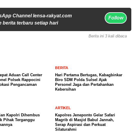
sApp Channel lensa-rakyat.com
Follow
 berita terbaru setiap hari
Berita ini 3 kali dibaca
BERITA
pat Aduan Call Center
Hari Pertama Bertugas, Kabagbinkar
onel Polsek Rappocini
Biro SDM Polda Sulsel Ajak
Lokasi Pengancaman
Personel Jaga dan Pertahankan
Kebersihan
ARTIKEL
ian Kapolri Dihembus
Kapolres Jeneponto Gelar Safari
ak Pihak Terganggu
Magrib di Masjid Babul Jannah,
nannya
Serap Aspirasi dan Perkuat
Silaturahmi