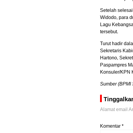
Setelah selesa
Widodo, para d
Lagu Kebangsaa
tersebut.
Turut hadir da
Sekretaris Kab
Hartono, Sekre
Paspampres May
Konsuler/KPN K
Sumber (BPMI 
Tinggalka
Alamat email An
Komentar
*