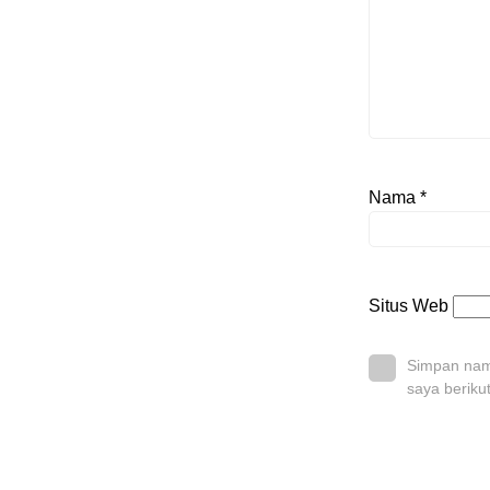
Nama
*
Situs Web
Simpan nama
saya beriku