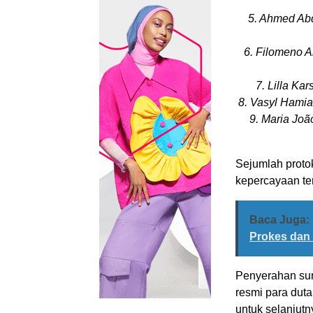
5. Ahmed Abd
6. Filomeno 
7. Lilla Ka
8. Vasyl Hamia
9. Maria Jo
Sejumlah proto
kepercayaan te
Baca Juga:
Prokes dan T
Penyerahan sur
resmi para duta
untuk selanjutn