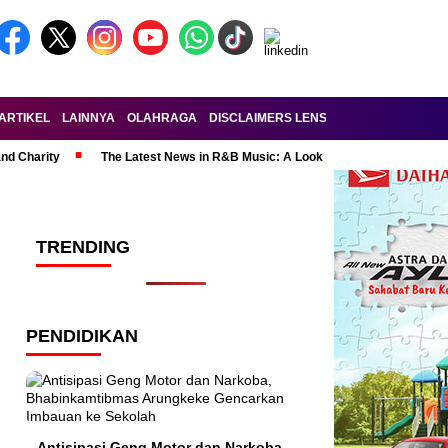
ARTIKEL
LAINNYA
OLAHRAGA
DISCLAIMERS LENSA-RAKYAT.COM
KE
and Charity
The Latest News in R&B Music: A Look at Super Bowl Perform
TRENDING
PENDIDIKAN
Antisipasi Geng Motor dan Narkoba,