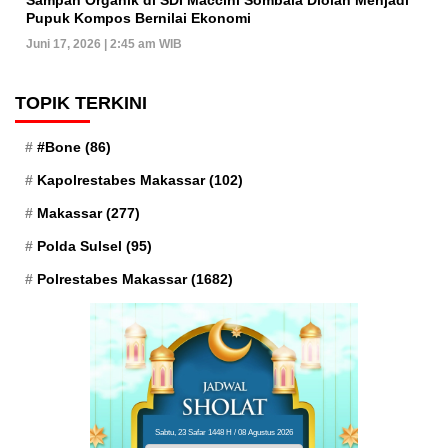
Sampah Organik di SDI Maccini Sombala Diolah Menjadi
Pupuk Kompos Bernilai Ekonomi
Juni 17, 2026 | 2:45 am WIB
TOPIK TERKINI
#Bone
(86)
Kapolrestabes Makassar
(102)
Makassar
(277)
Polda Sulsel
(95)
Polrestabes Makassar
(1682)
Sabtu, 23 Safar 1448 H / 08 Agustus 2026