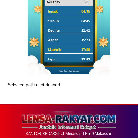
Imsak
04:35
Subuh
04:45
Dzuhur
12:02
Ashar
15:23
Maghrib
17:58
Isya
19:09
Sumber: Kemenag
Selected poll is not defined.
KANTOR REDAKSI : Jl. Almarkas II No. 9 Makassar-