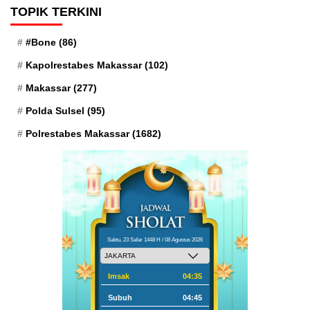
TOPIK TERKINI
#Bone
(86)
Kapolrestabes Makassar
(102)
Makassar
(277)
Polda Sulsel
(95)
Polrestabes Makassar
(1682)
Sabtu, 23 Safar 1448 H / 08 Agustus 2026
Imsak
04:35
Subuh
04:45