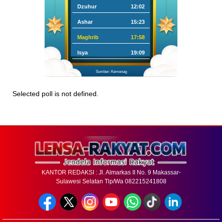
Dzuhur
12:02
Ashar
15:23
Maghrib
17:58
Isya
19:09
Sumber: Kemenag
Selected poll is not defined.
KANTOR REDAKSI : Jl. Almarkas II No. 9 Makassar-
Sulawesi Selatan Tlp/Wa 082215241808