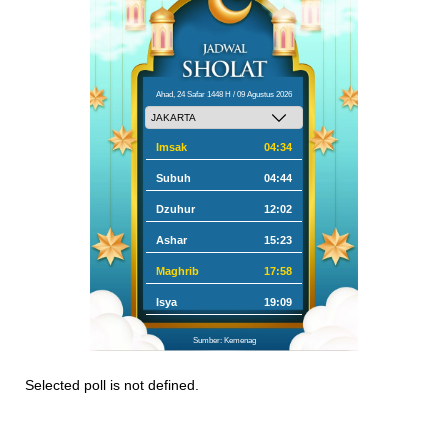
Ahad, 24 Safar 1448 H / 09 Agustus 2026
Imsak
04:34
Subuh
04:44
Dzuhur
12:02
Ashar
15:23
Maghrib
17:58
Isya
19:09
Sumber: Kemenag
Selected poll is not defined.