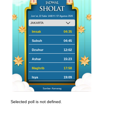
Jum'at, 22 Safar 1448 H / 07 Agustus 2026
Imsak
04:35
Subuh
04:45
Dzuhur
12:02
Ashar
15:23
Maghrib
17:58
Isya
19:09
Sumber: Kemenag
Selected poll is not defined.