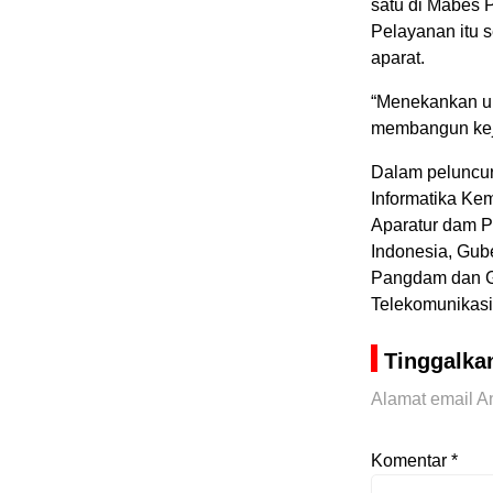
satu di Mabes P
Pelayanan itu 
aparat.
“Menekankan up
membangun keje
Dalam peluncura
Informatika Kem
Aparatur dam 
Indonesia, Gub
Pangdam dan Gu
Telekomunikasi
Tinggalka
Alamat email An
Komentar
*