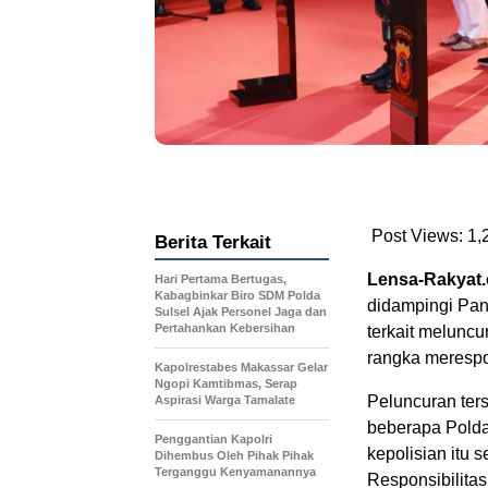
Post Views:
1,
Berita Terkait
Lensa-Rakya
Hari Pertama Bertugas,
Kabagbinkar Biro SDM Polda
didampingi Pan
Sulsel Ajak Personel Jaga dan
Pertahankan Kebersihan
terkait meluncu
rangka merespo
Kapolrestabes Makassar Gelar
Ngopi Kamtibmas, Serap
Peluncuran ters
Aspirasi Warga Tamalate
beberapa Polda 
Penggantian Kapolri
kepolisian itu s
Dihembus Oleh Pihak Pihak
Terganggu Kenyamanannya
Responsibilitas