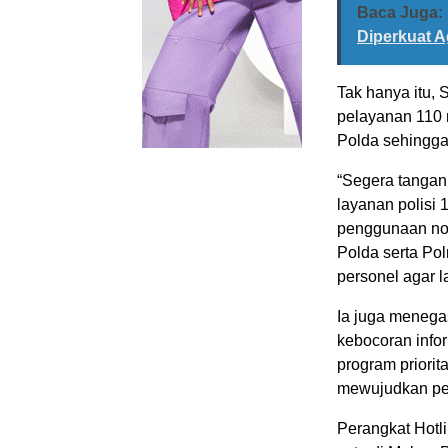
Baca Juga:
Diperkuat 
Tak hanya itu, 
pelayanan 110 
Polda sehingga 
“Segera tangan
layanan polisi 
penggunaan nomo
Polda serta Po
personel agar l
Ia juga menega
kebocoran infor
program priorita
mewujudkan pel
Perangkat Hotlin