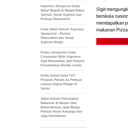
Kapolres Jeneponto Gelar
Sigit mengungk
Safari Magrib di Masjid Babul
Jannah, Serap Aspirasi dan
berskala nasio
Perkuat Silaturahmi
mendapatkan pe
Gelar Safari Subuh, Kapolres
makanan Pizza
Jeneponto : Pererat
Silaturahmi dan Serap
Aspirasi Warga
Polres Jeneponto Gelar
Commader Wish, Kapolres
Ajak Masyarakat Jadi Pelopor
Keselamatan Berlalu Lintas
Polda Sulsel Gelar TOT
Program Paham AI, Perkuat
Literasi Digital Pelajar di
Sulsel
Safari Subuh Polrestabes
Makassar di Masjid Jami
Baiturrahman, Ajak Warga
Perkuat Peran Keluarga dan
Jaga Kamtibmas