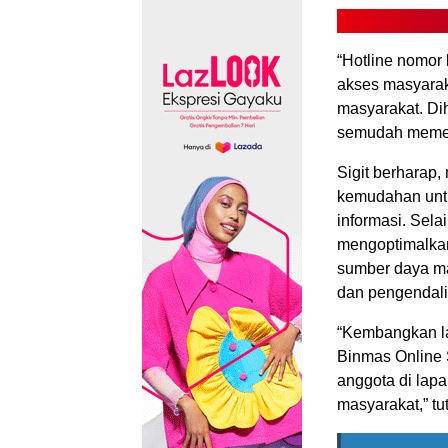
“Hotline nomor
akses masyarak
masyarakat. Di
semudah memesa
Sigit berharap
kemudahan untu
informasi. Sela
mengoptimalkan
sumber daya m
dan pengendalia
“Kembangkan lay
Binmas Online S
anggota di lap
masyarakat,” tut