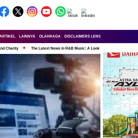
ARTIKEL
LAINNYA
OLAHRAGA
DISCLAIMERS LENSA-RAKYAT.COM
KE
and Charity
The Latest News in R&B Music: A Look at Super Bowl Perform