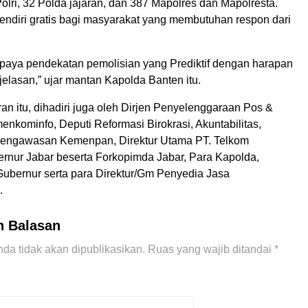
olri, 32 Polda jajaran, dan 387 Mapolres dan Mapolresta.
sendiri gratis bagi masyarakat yang membutuhan respon dari
aya pendekatan pemolisian yang Prediktif dengan harapan
lasan,” ujar mantan Kapolda Banten itu.
n itu, dihadiri juga oleh Dirjen Penyelenggaraan Pos &
enkominfo, Deputi Reformasi Birokrasi, Akuntabilitas,
Pengawasan Kemenpan, Direktur Utama PT. Telkom
ernur Jabar beserta Forkopimda Jabar, Para Kapolda,
bernur serta para Direktur/Gm Penyedia Jasa
.
n Balasan
da tidak akan dipublikasikan.
Ruas yang wajib ditandai
*