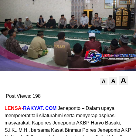
A
A
A
Post Views:
198
LENSA-
RAKYAT.
COM
Jeneponto – Dalam upaya
mempererat tali silaturahmi serta menyerap aspirasi
masyarakat, Kapolres Jeneponto AKBP Haryo Basuki,
S.I.K., M.H., bersama Kasat Binmas Polres Jeneponto AKP