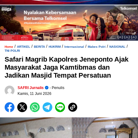
/
/
/
/
/
/
/
Home
ARTIKEL
BERITA
HUKRIM
Internasional
Mabes Polri
NASIONAL
TNI POLRI
Safari Magrib Kapolres Jeneponto Ajak
Masyarakat Jaga Kamtibmas dan
Jadikan Masjid Tempat Persatuan
SAFRI Jurnalis
- Penulis
Kamis, 11 Juni 2026