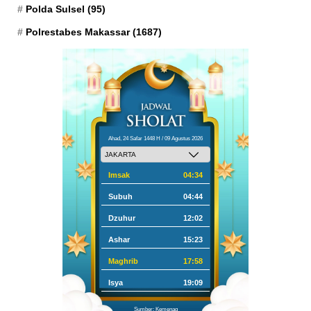
Polda Sulsel
(95)
Polrestabes Makassar
(1687)
Ahad, 24 Safar 1448 H / 09 Agustus 2026
Imsak
04:34
Subuh
04:44
Dzuhur
12:02
Ashar
15:23
Maghrib
17:58
Isya
19:09
Sumber: Kemenag