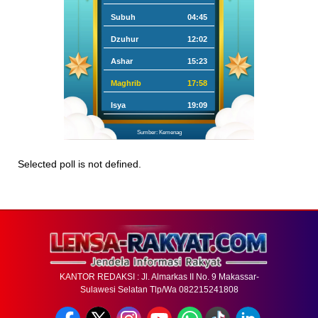
Subuh
04:45
Dzuhur
12:02
Ashar
15:23
Maghrib
17:58
Isya
19:09
Sumber: Kemenag
Selected poll is not defined.
KANTOR REDAKSI : Jl. Almarkas II No. 9 Makassar-
Sulawesi Selatan Tlp/Wa 082215241808