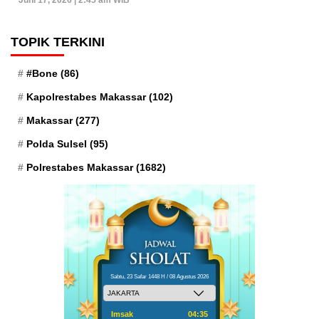
TOPIK TERKINI
#Bone
(86)
Kapolrestabes Makassar
(102)
Makassar
(277)
Polda Sulsel
(95)
Polrestabes Makassar
(1682)
Sabtu, 23 Safar 1448 H / 08 Agustus 2026
Imsak
04:35