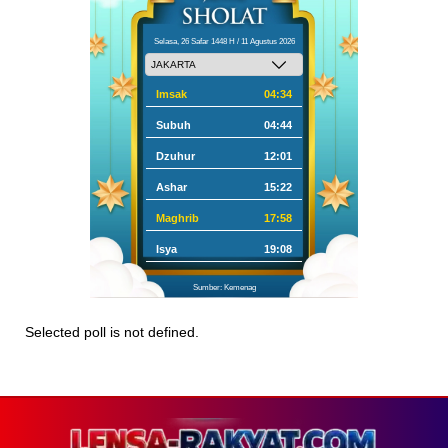
Selasa, 26 Safar 1448 H / 11 Agustus 2026
Imsak
04:34
Subuh
04:44
Dzuhur
12:01
Ashar
15:22
Maghrib
17:58
Isya
19:08
Sumber: Kemenag
Selected poll is not defined.