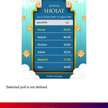
Jum'at, 22 Safar 1448 H / 07 Agustus 2026
Imsak
04:35
Subuh
04:45
Dzuhur
12:02
Ashar
15:23
Maghrib
17:58
Isya
19:09
Sumber: Kemenag
Selected poll is not defined.