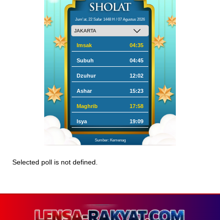
Jum'at, 22 Safar 1448 H / 07 Agustus 2026
Imsak
04:35
Subuh
04:45
Dzuhur
12:02
Ashar
15:23
Maghrib
17:58
Isya
19:09
Sumber: Kemenag
Selected poll is not defined.