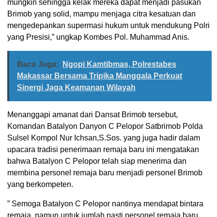
mungkin sehingga kelak mereka dapat menjadi pasukan
Brimob yang solid, mampu menjaga citra kesatuan dan
mengedepankan supermasi hukum untuk mendukung Polri
yang Presisi,” ungkap Kombes Pol. Muhammad Anis.
Baca Juga:
Ngopi Kamtibmas, Polrestabes
Makassar Bersama Tripika Manggala Perkuat
Sinergi Jaga Keamanan Wilayah
Menanggapi amanat dari Dansat Brimob tersebut,
Komandan Batalyon Danyon C Pelopor Satbrimob Polda
Sulsel Kompol Nur Ichsan,S.Sos. yang juga hadir dalam
upacara tradisi penerimaan remaja baru ini mengatakan
bahwa Batalyon C Pelopor telah siap menerima dan
membina personel remaja baru menjadi personel Brimob
yang berkompeten.
” Semoga Batalyon C Pelopor nantinya mendapat bintara
remaja, namun untuk jumlah pasti personel remaja baru