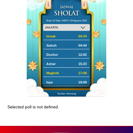
Ahad, 24 Safar 1448 H / 09 Agustus 2026
Imsak
04:34
Subuh
04:44
Dzuhur
12:02
Ashar
15:23
Maghrib
17:58
Isya
19:09
Sumber: Kemenag
Selected poll is not defined.