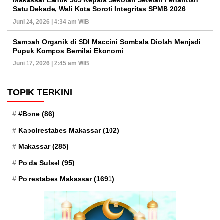
Makassar Lantik 369 Kepala Sekolah Setelah Penantian
Satu Dekade, Wali Kota Soroti Integritas SPMB 2026
Juni 24, 2026 | 4:34 am WIB
Sampah Organik di SDI Maccini Sombala Diolah Menjadi
Pupuk Kompos Bernilai Ekonomi
Juni 17, 2026 | 2:45 am WIB
TOPIK TERKINI
#Bone
(86)
Kapolrestabes Makassar
(102)
Makassar
(285)
Polda Sulsel
(95)
Polrestabes Makassar
(1691)