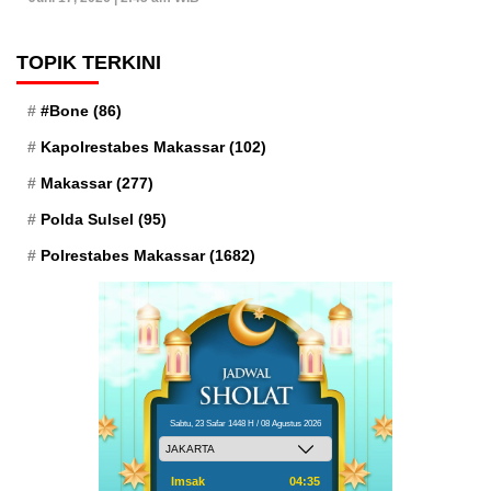
TOPIK TERKINI
#Bone
(86)
Kapolrestabes Makassar
(102)
Makassar
(277)
Polda Sulsel
(95)
Polrestabes Makassar
(1682)
Sabtu, 23 Safar 1448 H / 08 Agustus 2026
Imsak
04:35