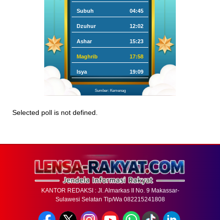
Subuh
04:45
Dzuhur
12:02
Ashar
15:23
Maghrib
17:58
Isya
19:09
Sumber: Kemenag
Selected poll is not defined.
KANTOR REDAKSI : Jl. Almarkas II No. 9 Makassar-
Sulawesi Selatan Tlp/Wa 082215241808