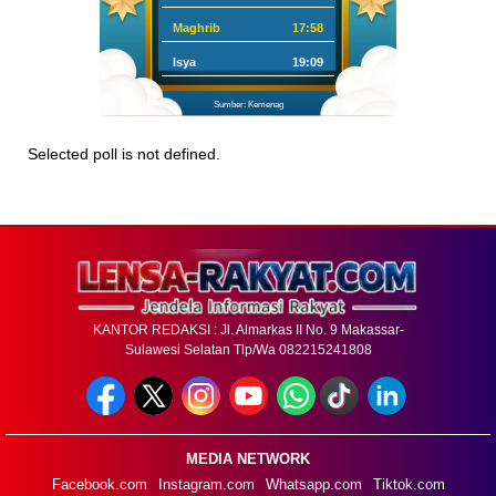
Maghrib
17:58
Isya
19:09
Sumber: Kemenag
Selected poll is not defined.
KANTOR REDAKSI : Jl. Almarkas II No. 9 Makassar-
Sulawesi Selatan Tlp/Wa 082215241808
MEDIA NETWORK
Facebook.com
Instagram.com
Whatsapp.com
Tiktok.com