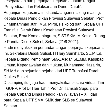
kesepakatan dan perjanjian kerjasama dalam rangka
‘Penyediaan dan Pelaksanaan Donor Darah’.
Perjanjian kerjasama ini ditandatangani masing-masing,
Kepala Dinas Pendidikan Provinsi Sulawesi Selatan, Prof
Dr Muhammad Jufri, MSi, MPsi, Psikolog dan Kepala UPT
Transfusi Darah Dinas Kesehatan Provinsi Sulawesi
Selatan, Erna Komalaningrum, S.ST.SKM, M.Kes di Ruang
e-Panrita Disdik Sulsel, Selasa (21/9 2021).
Hadir menyaksikan penandantangan perjanjian kerjasama
ini, Sekretaris Disdik Sulsel, H Hery Sumiharto, SE.M.Ed,
Kepala Bidang Pembinaan SMA, Asqar, SE.MM, Kasubag
Umum, Kepegawaian dan Hukum, Muhammad Hazairin,
SH.MH dan sejumlah pejabat dari UPT Transfusi Darah
Dinkes Sulsel.
Di samping itu, juga hadir menyaksikan secara virtual, Tim
TGUPP, Prof Dr Heri Tahir, Prof Dr Hamsah Supu, para
Kepala Cabang Dinas Pendidikan Wilayah I – XII, dan
para Kepala UPT SMA, SMK dan SLB se Sulawesi
Selatan.