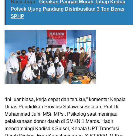
Baca Juga:
Gerakan Pangan Murah Tahap Kedua
Polsek Ujung Pandang Distribusikan 3 Ton Beras
SPHP
“ini luar biasa, kerja cepat dan terukur,” komentar Kepala
Dinas Pendidikan Provinsi Sulawesi Selatan, Prof Dr
Muhammad Jufri, MSi, MPsi, Psikolog saat meninjau
pelaksanaan donor darah di SMKN 1 Maros. Hadir
mendampingi Kadisdik Sulsel, Kepala UPT Transfusi
Darah Dinkes, Erna Komalaningrum, S.ST.SKM, M.Kes,