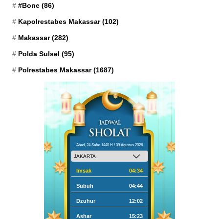
#Bone
(86)
Kapolrestabes Makassar
(102)
Makassar
(282)
Polda Sulsel
(95)
Polrestabes Makassar
(1687)
Ahad, 24 Safar 1448 H / 09 Agustus 2026
Imsak
04:34
Subuh
04:44
Dzuhur
12:02
Ashar
15:23