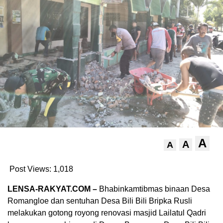
A
A
A
Post Views:
1,018
LENSA-RAKYAT.COM –
Bhabinkamtibmas binaan Desa
Romangloe dan sentuhan Desa Bili Bili Bripka Rusli
melakukan gotong royong renovasi masjid Lailatul Qadri