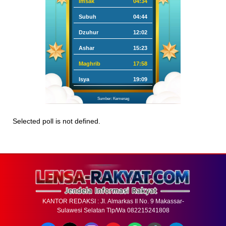
Imsak
04:34
Subuh
04:44
Dzuhur
12:02
Ashar
15:23
Maghrib
17:58
Isya
19:09
Sumber: Kemenag
Selected poll is not defined.
KANTOR REDAKSI : Jl. Almarkas II No. 9 Makassar-
Sulawesi Selatan Tlp/Wa 082215241808