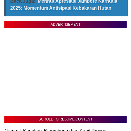
Baca Juga:
Menhut Apresiasi Jambore Karhutla
2025: Momentum Antisipasi Kebakaran Hutan
ADVERTISEMENT
SCROLL TO RESUME CONTENT
Nampak Kapolsek Barombong dan Kanit Provos