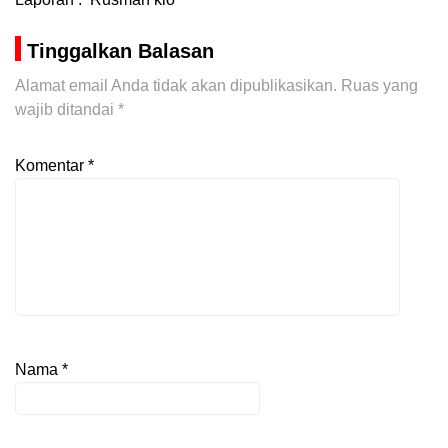
Tinggalkan Balasan
Alamat email Anda tidak akan dipublikasikan.
Ruas yang
wajib ditandai
*
Komentar
*
Nama
*