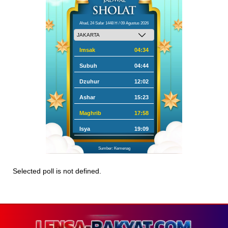
Ahad, 24 Safar 1448 H / 09 Agustus 2026
Imsak
04:34
Subuh
04:44
Dzuhur
12:02
Ashar
15:23
Maghrib
17:58
Isya
19:09
Sumber: Kemenag
Selected poll is not defined.