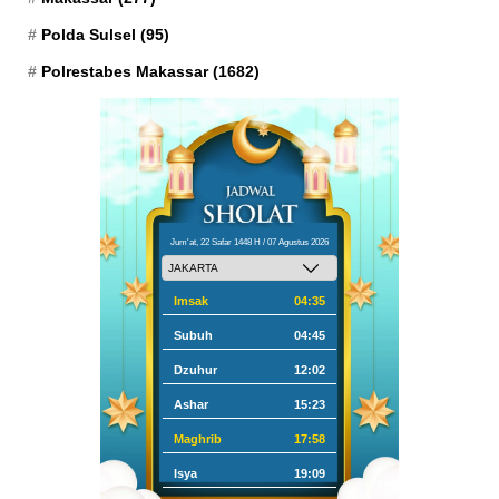
Polda Sulsel
(95)
Polrestabes Makassar
(1682)
Jum'at, 22 Safar 1448 H / 07 Agustus 2026
Imsak
04:35
Subuh
04:45
Dzuhur
12:02
Ashar
15:23
Maghrib
17:58
Isya
19:09