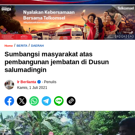
/
/
Home
BERITA
DAERAH
Sumbangsi masyarakat atas
pembangunan jembatan di Dusun
salumadingin
Ir Berlianta
- Penulis
Kamis, 1 Juli 2021