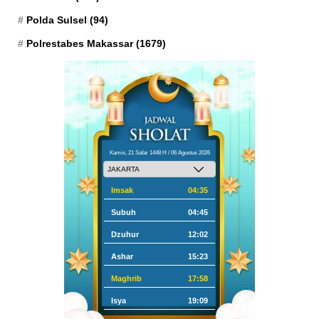
Polda Sulsel
(94)
Polrestabes Makassar
(1679)
Kamis, 21 Safar 1448 H / 06 Agustus 2026
Imsak
04:35
Subuh
04:45
Dzuhur
12:02
Ashar
15:23
Maghrib
17:58
Isya
19:09