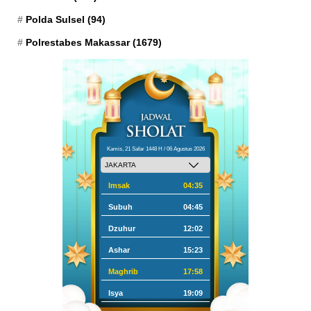
Polda Sulsel
(94)
Polrestabes Makassar
(1679)
Kamis, 21 Safar 1448 H / 06 Agustus 2026
Imsak
04:35
Subuh
04:45
Dzuhur
12:02
Ashar
15:23
Maghrib
17:58
Isya
19:09