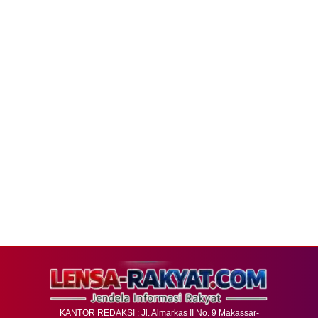
KANTOR REDAKSI : Jl. Almarkas II No. 9 Makassar-