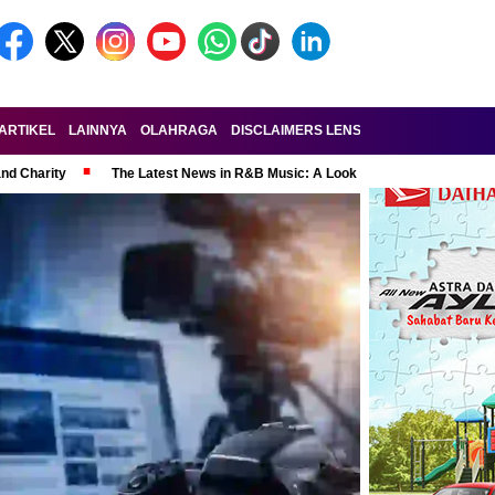
ARTIKEL
LAINNYA
OLAHRAGA
DISCLAIMERS LENSA-RAKYAT.COM
KE
and Charity
The Latest News in R&B Music: A Look at Super Bowl Perform