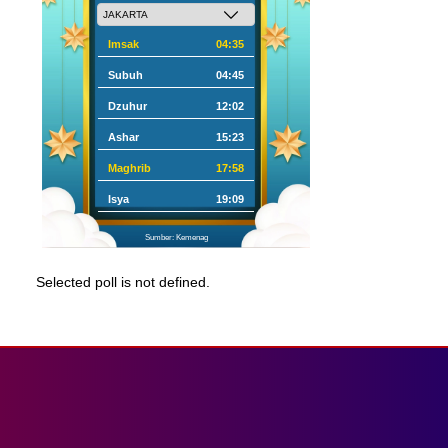
Imsak
04:35
Subuh
04:45
Dzuhur
12:02
Ashar
15:23
Maghrib
17:58
Isya
19:09
Sumber: Kemenag
Selected poll is not defined.