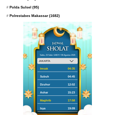
Polda Sulsel
(95)
Polrestabes Makassar
(1682)
Sabtu, 23 Safar 1448 H / 08 Agustus 2026
Imsak
04:35
Subuh
04:45
Dzuhur
12:02
Ashar
15:23
Maghrib
17:58
Isya
19:09