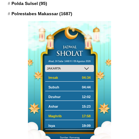
Polda Sulsel
(95)
Polrestabes Makassar
(1687)
Ahad, 24 Safar 1448 H / 09 Agustus 2026
Imsak
04:34
Subuh
04:44
Dzuhur
12:02
Ashar
15:23
Maghrib
17:58
Isya
19:09
Sumber: Kemenag