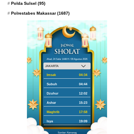
Polda Sulsel
(95)
Polrestabes Makassar
(1687)
Ahad, 24 Safar 1448 H / 09 Agustus 2026
Imsak
04:34
Subuh
04:44
Dzuhur
12:02
Ashar
15:23
Maghrib
17:58
Isya
19:09
Sumber: Kemenag