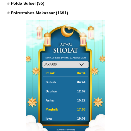
Polda Sulsel
(95)
Polrestabes Makassar
(1691)
Senin, 25 Safar 1448 H / 10 Agustus 2026
Imsak
04:34
Subuh
04:44
Dzuhur
12:02
Ashar
15:22
Maghrib
17:58
Isya
19:09
Sumber: Kemenag