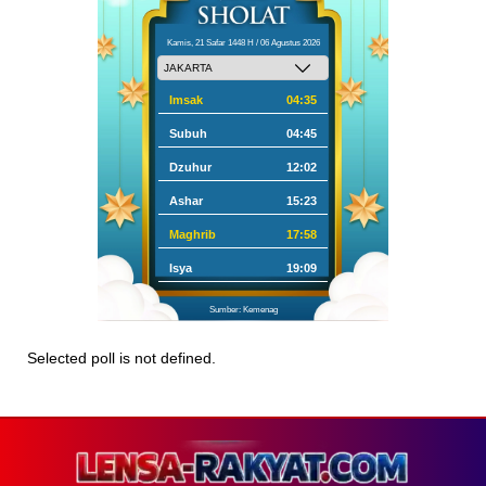
Kamis, 21 Safar 1448 H / 06 Agustus 2026
Imsak
04:35
Subuh
04:45
Dzuhur
12:02
Ashar
15:23
Maghrib
17:58
Isya
19:09
Sumber: Kemenag
Selected poll is not defined.