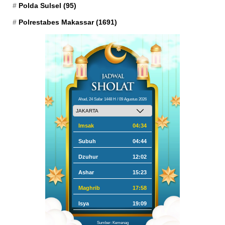
Polda Sulsel
(95)
Polrestabes Makassar
(1691)
Ahad, 24 Safar 1448 H / 09 Agustus 2026
Imsak
04:34
Subuh
04:44
Dzuhur
12:02
Ashar
15:23
Maghrib
17:58
Isya
19:09
Sumber: Kemenag