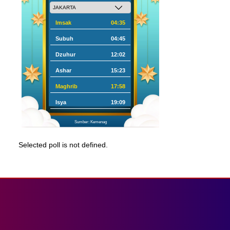
Imsak
04:35
Subuh
04:45
Dzuhur
12:02
Ashar
15:23
Maghrib
17:58
Isya
19:09
Sumber: Kemenag
Selected poll is not defined.