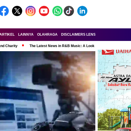
ARTIKEL
LAINNYA
OLAHRAGA
DISCLAIMERS LENSA-RAKYAT.COM
KE
and Charity
The Latest News in R&B Music: A Look at Super Bowl Perform