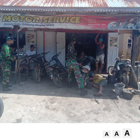
A
A
A