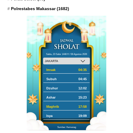
Polrestabes Makassar
(1682)
Sabtu, 23 Safar 1448 H / 08 Agustus 2026
Imsak
04:35
Subuh
04:45
Dzuhur
12:02
Ashar
15:23
Maghrib
17:58
Isya
19:09
Sumber: Kemenag