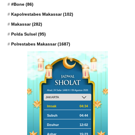
#Bone
(86)
Kapolrestabes Makassar
(102)
Makassar
(282)
Polda Sulsel
(95)
Polrestabes Makassar
(1687)
Ahad, 24 Safar 1448 H / 09 Agustus 2026
Imsak
04:34
Subuh
04:44
Dzuhur
12:02
Ashar
15:23