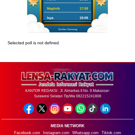
Maghrib
17:58
Isya
19:09
Sumber: Kemenag
Selected poll is not defined.
KANTOR REDAKSI : Jl. Almarkas II No. 9 Makassar-
Sulawesi Selatan Tlp/Wa 082215241808
MEDIA NETWORK
Facebook.com
Instagram.com
Whatsapp.com
Tiktok.com