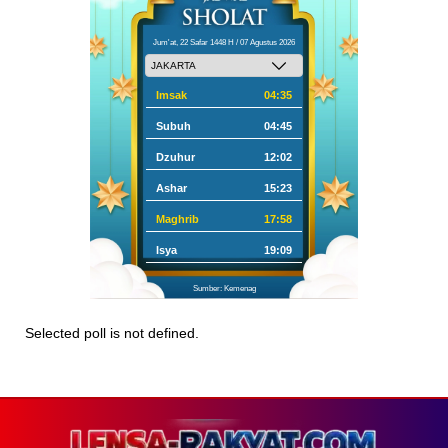
Jum'at, 22 Safar 1448 H / 07 Agustus 2026
Imsak
04:35
Subuh
04:45
Dzuhur
12:02
Ashar
15:23
Maghrib
17:58
Isya
19:09
Sumber: Kemenag
Selected poll is not defined.