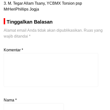
3. M. Tegar Allam Tsany, YCBMX Torsion psp
MrHeriPhillips Jogja
Tinggalkan Balasan
Alamat email Anda tidak akan dipublikasikan.
Ruas yang
wajib ditandai
*
Komentar
*
Nama
*