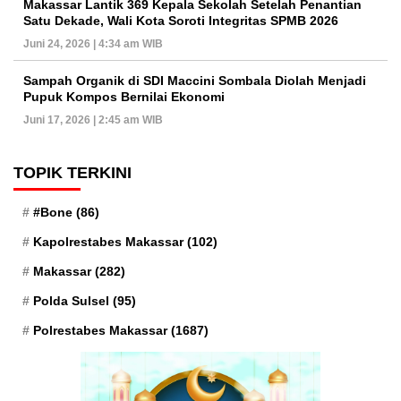
Makassar Lantik 369 Kepala Sekolah Setelah Penantian
Satu Dekade, Wali Kota Soroti Integritas SPMB 2026
Juni 24, 2026 | 4:34 am WIB
Sampah Organik di SDI Maccini Sombala Diolah Menjadi
Pupuk Kompos Bernilai Ekonomi
Juni 17, 2026 | 2:45 am WIB
TOPIK TERKINI
#Bone
(86)
Kapolrestabes Makassar
(102)
Makassar
(282)
Polda Sulsel
(95)
Polrestabes Makassar
(1687)