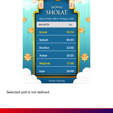
Ahad, 24 Safar 1448 H / 09 Agustus 2026
Imsak
04:34
Subuh
04:44
Dzuhur
12:02
Ashar
15:23
Maghrib
17:58
Isya
19:09
Sumber: Kemenag
Selected poll is not defined.