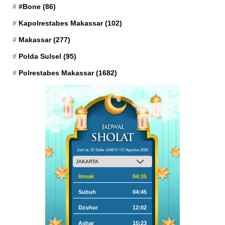
#Bone
(86)
Kapolrestabes Makassar
(102)
Makassar
(277)
Polda Sulsel
(95)
Polrestabes Makassar
(1682)
Jum'at, 22 Safar 1448 H / 07 Agustus 2026
Imsak
04:35
Subuh
04:45
Dzuhur
12:02
Ashar
15:23