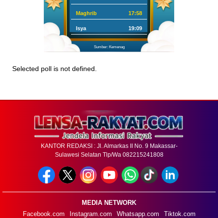
Maghrib
17:58
Isya
19:09
Sumber: Kemenag
Selected poll is not defined.
KANTOR REDAKSI : Jl. Almarkas II No. 9 Makassar-
Sulawesi Selatan Tlp/Wa 082215241808
MEDIA NETWORK
Facebook.com
Instagram.com
Whatsapp.com
Tiktok.com