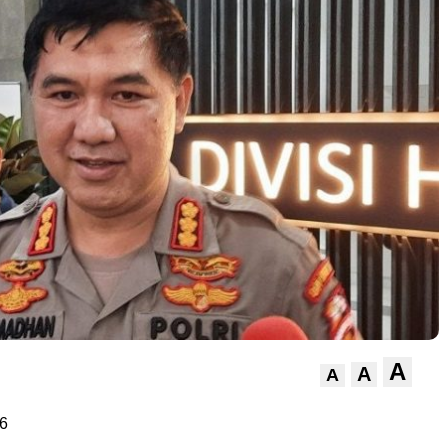
A
A
A
6