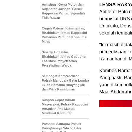
LENSA-RAKY
Antisipasi Geng Motor dan
Kejahatan Jalanan, Polsek
Antiteror Polri
Rappocini Pantau Sejumlah
Titik Rawan
berinisial DRS
Untuk itu, Den
Cegah Potensi Kriminalitas,
sekolah tempat
Bhabinkamtibmas Rappocini
Bubarkan Pemuda Konsumsi
Miras
“Ini masih dida
pemeriksaan,” 
Sinergi Tiga Pilar,
Bhabinkamtibmas Gaddong
Ramadhan di Ma
Fasilitasi Penyelesaian
Perselisihan Warga
Kombes Ramadh
Semangat Kemerdekaan,
Yang pasti, Ra
Polsek Manggala Gelar Lomba
yang dikumpulk
17-an Bersama Bhayangkari
dan Mitra Kamtibmas
Maal Abdurrah
Respon Cepat Aduan
Masyarakat, Polsek Rappocini
Amankan Pria Mabuk
Membuat Keributan
Personel Samapta Polsek
Biringkanaya Sita 50 Liter