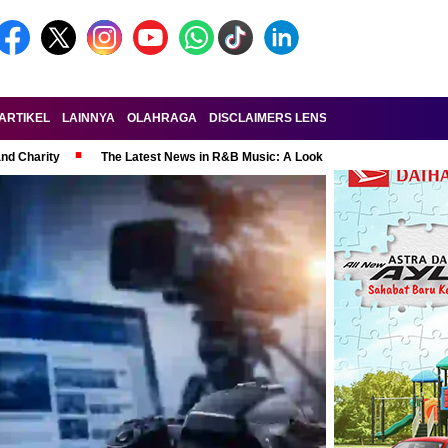
ARTIKEL
LAINNYA
OLAHRAGA
DISCLAIMERS LENSA-RAKYAT.COM
KE
and Charity
The Latest News in R&B Music: A Look at Super Bowl Perform