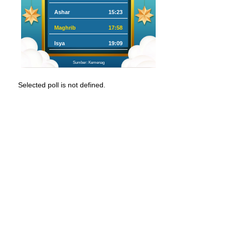
Ashar
15:23
Maghrib
17:58
Isya
19:09
Sumber: Kemenag
Selected poll is not defined.