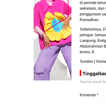
di periode tah
sekretaris, da
penggunaan uan
Ramadhan.
Sebelumnya, De
jaringan Jamaah
Lampung. Ketig
Abdurrahman B
teroris JI.
Sumber ( Humas
Tinggalka
Alamat email An
Komentar
*