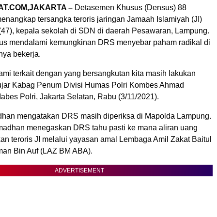
AT.COM,JAKARTA –
Detasemen Khusus (Densus) 88
 menangkap tersangka teroris jaringan Jamaah Islamiyah (JI)
 (47), kepala sekolah di SDN di daerah Pesawaran, Lampung.
sus mendalami kemungkinan DRS menyebar paham radikal di
nya bekerja.
lami terkait dengan yang bersangkutan kita masih lakukan
ujar Kabag Penum Divisi Humas Polri Kombes Ahmad
bes Polri, Jakarta Selatan, Rabu (3/11/2021).
an mengatakan DRS masih diperiksa di Mapolda Lampung.
madhan menegaskan DRS tahu pasti ke mana aliran uang
an teroris JI melalui yayasan amal Lembaga Amil Zakat Baitul
man Bin Auf (LAZ BM ABA).
ADVERTISEMENT