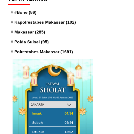
#Bone
(86)
Kapolrestabes Makassar
(102)
Makassar
(285)
Polda Sulsel
(95)
Polrestabes Makassar
(1691)
Ahad, 24 Safar 1448 H / 09 Agustus 2026
Imsak
04:34
Subuh
04:44
Dzuhur
12:02