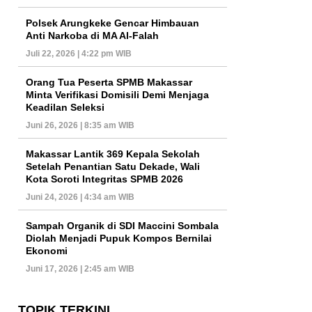
Polsek Arungkeke Gencar Himbauan
Anti Narkoba di MA Al-Falah
Juli 22, 2026 | 4:22 pm WIB
Orang Tua Peserta SPMB Makassar
Minta Verifikasi Domisili Demi Menjaga
Keadilan Seleksi
Juni 26, 2026 | 8:35 am WIB
Makassar Lantik 369 Kepala Sekolah
Setelah Penantian Satu Dekade, Wali
Kota Soroti Integritas SPMB 2026
Juni 24, 2026 | 4:34 am WIB
Sampah Organik di SDI Maccini Sombala
Diolah Menjadi Pupuk Kompos Bernilai
Ekonomi
Juni 17, 2026 | 2:45 am WIB
TOPIK TERKINI