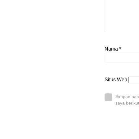
Nama
*
Situs Web
Simpan nama
saya beriku