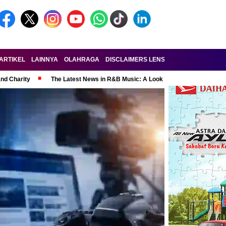
ARTIKEL
LAINNYA
OLAHRAGA
DISCLAIMERS LENSA-RAKYAT.COM
KE
and Charity
The Latest News in R&B Music: A Look at Super Bowl Perform