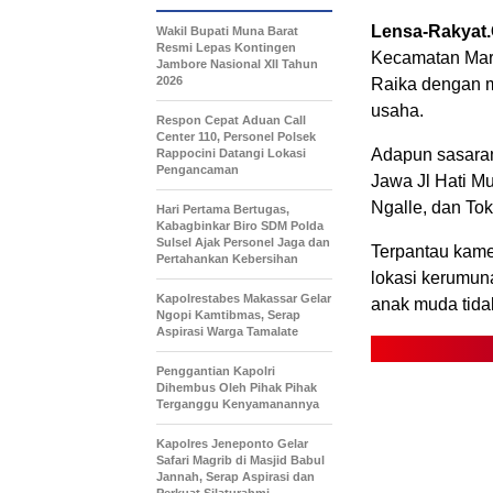
Lensa-Rakyat
Wakil Bupati Muna Barat
Resmi Lepas Kontingen
Kecamatan Mari
Jambore Nasional XII Tahun
2026
Raika dengan m
usaha.
Respon Cepat Aduan Call
Center 110, Personel Polsek
Adapun sasaran
Rappocini Datangi Lokasi
Pengancaman
Jawa Jl Hati Mu
Ngalle, dan To
Hari Pertama Bertugas,
Kabagbinkar Biro SDM Polda
Sulsel Ajak Personel Jaga dan
Terpantau kame
Pertahankan Kebersihan
lokasi kerumun
Kapolrestabes Makassar Gelar
anak muda tid
Ngopi Kamtibmas, Serap
Aspirasi Warga Tamalate
Penggantian Kapolri
Dihembus Oleh Pihak Pihak
Terganggu Kenyamanannya
Kapolres Jeneponto Gelar
Safari Magrib di Masjid Babul
Jannah, Serap Aspirasi dan