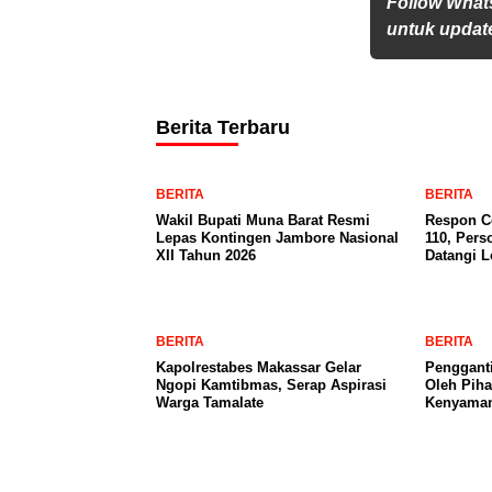
Follow What
untuk update
Berita Terbaru
BERITA
BERITA
Wakil Bupati Muna Barat Resmi
Respon Ce
Lepas Kontingen Jambore Nasional
110, Pers
XII Tahun 2026
Datangi 
BERITA
BERITA
Kapolrestabes Makassar Gelar
Penggant
Ngopi Kamtibmas, Serap Aspirasi
Oleh Pih
Warga Tamalate
Kenyama