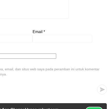
Email
*
, email, dan situs web saya pada peramban ini untuk komentar
tnya.