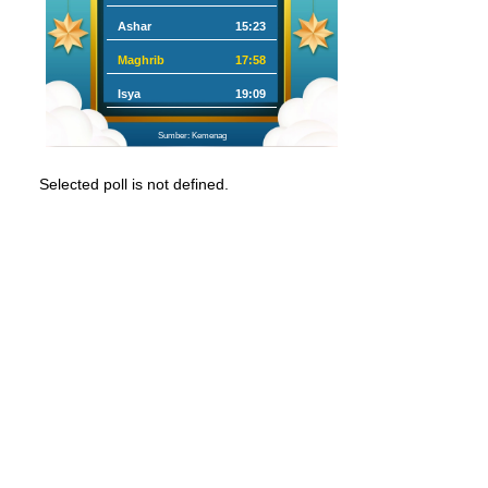
Ashar
15:23
Maghrib
17:58
Isya
19:09
Sumber: Kemenag
Selected poll is not defined.