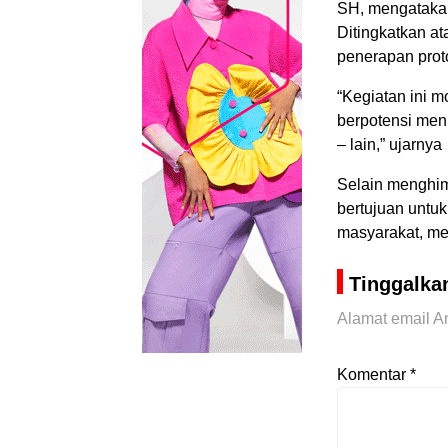
SH, mengatakan
Ditingkatkan 
penerapan proto
“Kegiatan ini 
berpotensi men
– lain,” ujarnya
Selain menghimb
bertujuan untu
masyarakat, me
Tinggalka
Alamat email An
Komentar
*