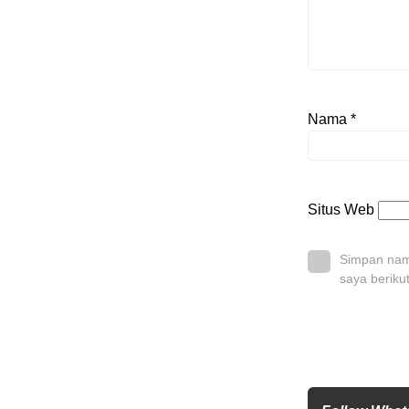
Nama
*
Situs Web
Simpan nama
saya beriku