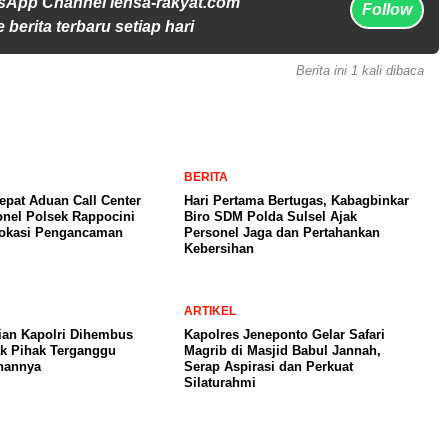
sApp Channel lensa-rakyat.com
Follow
 berita terbaru setiap hari
Berita ini 1 kali dibaca
BERITA
pat Aduan Call Center
Hari Pertama Bertugas, Kabagbinkar
onel Polsek Rappocini
Biro SDM Polda Sulsel Ajak
Lokasi Pengancaman
Personel Jaga dan Pertahankan
Kebersihan
ARTIKEL
ian Kapolri Dihembus
Kapolres Jeneponto Gelar Safari
ak Pihak Terganggu
Magrib di Masjid Babul Jannah,
nannya
Serap Aspirasi dan Perkuat
Silaturahmi