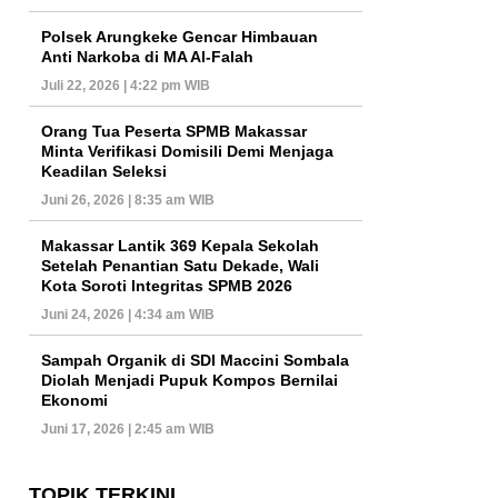
Polsek Arungkeke Gencar Himbauan
Anti Narkoba di MA Al-Falah
Juli 22, 2026 | 4:22 pm WIB
Orang Tua Peserta SPMB Makassar
Minta Verifikasi Domisili Demi Menjaga
Keadilan Seleksi
Juni 26, 2026 | 8:35 am WIB
Makassar Lantik 369 Kepala Sekolah
Setelah Penantian Satu Dekade, Wali
Kota Soroti Integritas SPMB 2026
Juni 24, 2026 | 4:34 am WIB
Sampah Organik di SDI Maccini Sombala
Diolah Menjadi Pupuk Kompos Bernilai
Ekonomi
Juni 17, 2026 | 2:45 am WIB
TOPIK TERKINI