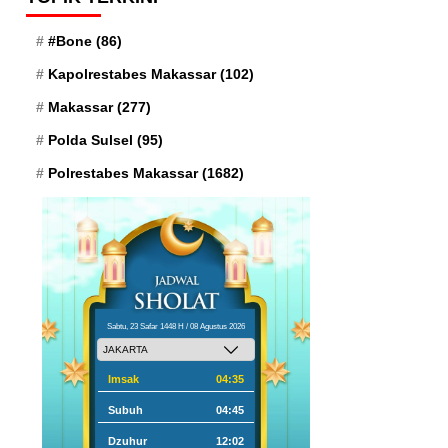
#Bone
(86)
Kapolrestabes Makassar
(102)
Makassar
(277)
Polda Sulsel
(95)
Polrestabes Makassar
(1682)
Sabtu, 23 Safar 1448 H / 08 Agustus 2026
Imsak
04:35
Subuh
04:45
Dzuhur
12:02