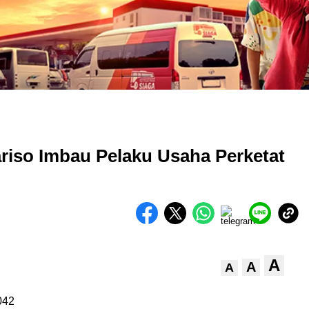
riso Imbau Pelaku Usaha Perketat
A
A
A
042