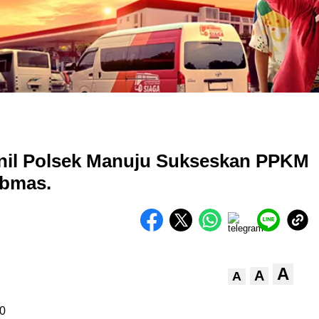
onil Polsek Manuju Sukseskan PPKM
ibmas.
A
A
A
0