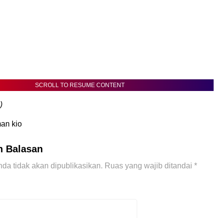
SCROLL TO RESUME CONTENT
)
an kio
n Balasan
da tidak akan dipublikasikan.
Ruas yang wajib ditandai
*