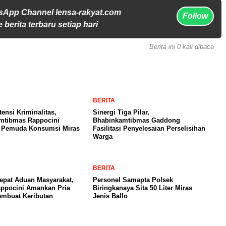
sApp Channel lensa-rakyat.com
Follow
 berita terbaru setiap hari
Berita ini 0 kali dibaca
BERITA
ensi Kriminalitas,
Sinergi Tiga Pilar,
mtibmas Rappocini
Bhabinkamtibmas Gaddong
 Pemuda Konsumsi Miras
Fasilitasi Penyelesaian Perselisihan
Warga
BERITA
epat Aduan Masyarakat,
Personel Samapta Polsek
appocini Amankan Pria
Biringkanaya Sita 50 Liter Miras
mbuat Keributan
Jenis Ballo