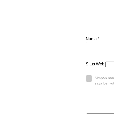
Nama
*
Situs Web
Simpan nama
saya beriku