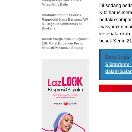
Biringkanaya Sita 50 Liter
Miras Jenis Ballo
ini sedang ber
Kita harus mem
Bhabinkamtibmas Polsek
berlaku sampai
Rappocini Siaga Bersama RW
RT Jaga Harkamtibmas di
masyarakat mau
Buakana
kesehatan kab.
Aduan Warga Melalui Layanan
besok Senin 21
110, Polisi Bubarkan Pesta
Miras di Perumnas Antang
Baca Juga:
Silaturahm
dalam Safa