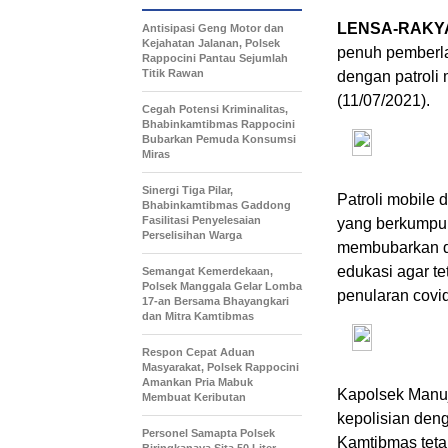
LENSA-RAKYA
Antisipasi Geng Motor dan
Kejahatan Jalanan, Polsek
penuh pemberl
Rappocini Pantau Sejumlah
Titik Rawan
dengan patroli 
(11/07/2021).
Cegah Potensi Kriminalitas,
Bhabinkamtibmas Rappocini
Bubarkan Pemuda Konsumsi
Miras
Sinergi Tiga Pilar,
Patroli mobil
Bhabinkamtibmas Gaddong
Fasilitasi Penyelesaian
yang berkumpul
Perselisihan Warga
membubarkan di
edukasi agar te
Semangat Kemerdekaan,
Polsek Manggala Gelar Lomba
penularan covid
17-an Bersama Bhayangkari
dan Mitra Kamtibmas
Respon Cepat Aduan
Masyarakat, Polsek Rappocini
Amankan Pria Mabuk
Kapolsek Manuj
Membuat Keributan
kepolisian deng
Personel Samapta Polsek
Kamtibmas teta