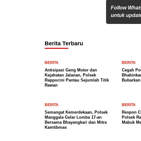
Follow What
untuk update
Berita Terbaru
BERITA
BERITA
Antisipasi Geng Motor dan
Cegah Pot
Kejahatan Jalanan, Polsek
Bhabinka
Rappocini Pantau Sejumlah Titik
Bubarkan
Rawan
BERITA
BERITA
Semangat Kemerdekaan, Polsek
Respon C
Manggala Gelar Lomba 17-an
Polsek R
Bersama Bhayangkari dan Mitra
Mabuk Me
Kamtibmas