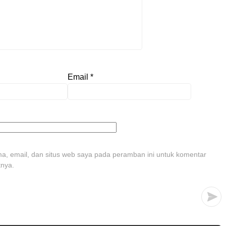
Email
*
, email, dan situs web saya pada peramban ini untuk komentar
tnya.