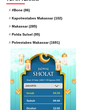
#Bone
(86)
Kapolrestabes Makassar
(102)
Makassar
(285)
Polda Sulsel
(95)
Polrestabes Makassar
(1691)
Ahad, 24 Safar 1448 H / 09 Agustus 2026
Imsak
04:34
Subuh
04:44
Dzuhur
12:02