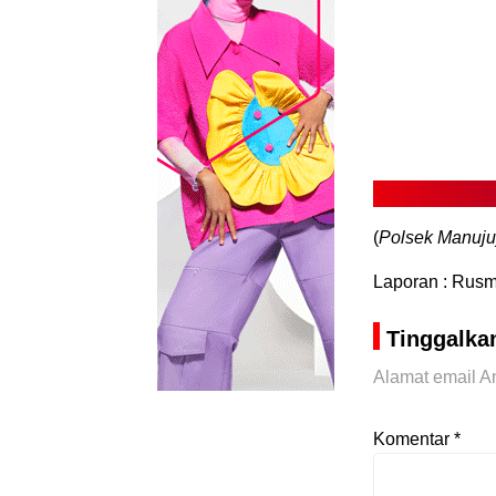
(
Polsek Manuju
Laporan : Rusm
Tinggalka
Alamat email An
Komentar
*