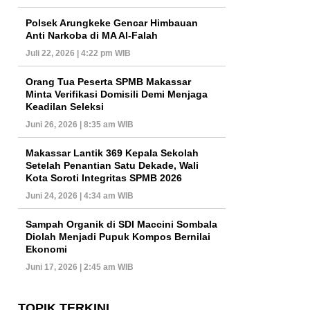
Polsek Arungkeke Gencar Himbauan
Anti Narkoba di MA Al-Falah
Juli 22, 2026 | 4:22 pm WIB
Orang Tua Peserta SPMB Makassar
Minta Verifikasi Domisili Demi Menjaga
Keadilan Seleksi
Juni 26, 2026 | 8:35 am WIB
Makassar Lantik 369 Kepala Sekolah
Setelah Penantian Satu Dekade, Wali
Kota Soroti Integritas SPMB 2026
Juni 24, 2026 | 4:34 am WIB
Sampah Organik di SDI Maccini Sombala
Diolah Menjadi Pupuk Kompos Bernilai
Ekonomi
Juni 17, 2026 | 2:45 am WIB
TOPIK TERKINI