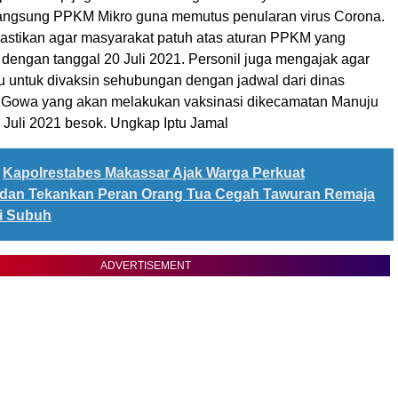
langsung PPKM Mikro guna memutus penularan virus Corona.
astikan agar masyarakat patuh atas aturan PPKM yang
 dengan tanggal 20 Juli 2021. Personil juga mengajak agar
 untuk divaksin sehubungan dengan jadwal dari dinas
 Gowa yang akan melakukan vaksinasi dikecamatan Manuju
 Juli 2021 besok. Ungkap Iptu Jamal
Kapolrestabes Makassar Ajak Warga Perkuat
i dan Tekankan Peran Orang Tua Cegah Tawuran Remaja
ri Subuh
ADVERTISEMENT