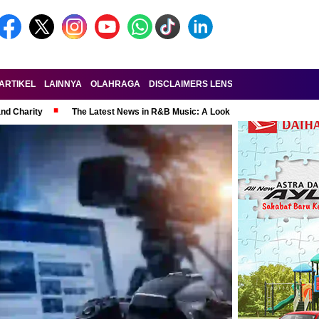
ARTIKEL
LAINNYA
OLAHRAGA
DISCLAIMERS LENSA-RAKYAT.COM
KE
and Charity
The Latest News in R&B Music: A Look at Super Bowl Perform