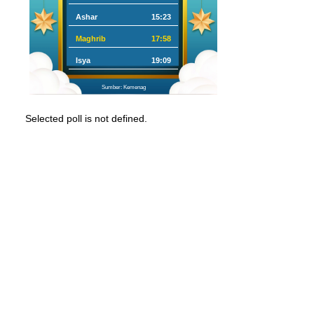
Ashar
15:23
Maghrib
17:58
Isya
19:09
Sumber: Kemenag
Selected poll is not defined.