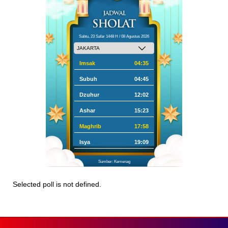
Sabtu, 23 Safar 1448 H / 08 Agustus 2026
Imsak
04:35
Subuh
04:45
Dzuhur
12:02
Ashar
15:23
Maghrib
17:58
Isya
19:09
Sumber: Kemenag
Selected poll is not defined.