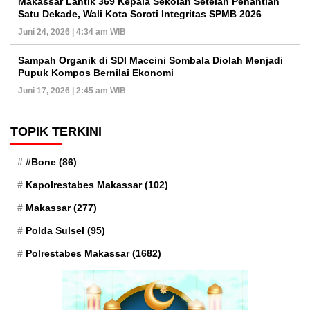
Makassar Lantik 369 Kepala Sekolah Setelah Penantian
Satu Dekade, Wali Kota Soroti Integritas SPMB 2026
Juni 24, 2026 | 4:34 am WIB
Sampah Organik di SDI Maccini Sombala Diolah Menjadi
Pupuk Kompos Bernilai Ekonomi
Juni 17, 2026 | 2:45 am WIB
TOPIK TERKINI
#Bone
(86)
Kapolrestabes Makassar
(102)
Makassar
(277)
Polda Sulsel
(95)
Polrestabes Makassar
(1682)